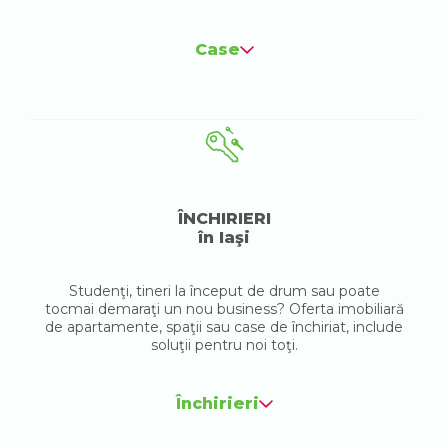
Case
ÎNCHIRIERI
în Iaşi
Studenţi, tineri la început de drum sau poate
tocmai demaraţi un nou business? Oferta imobiliară
de apartamente, spaţii sau case de închiriat, include
soluţii pentru noi toţi.
Închirieri