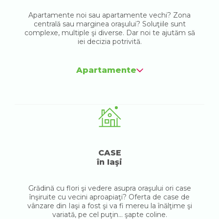
Apartamente noi sau apartamente vechi? Zona
centrală sau marginea oraşului? Soluţiile sunt
complexe, multiple şi diverse. Dar noi te ajutăm să
iei decizia potrivită.
Apartamente
CASE
în Iaşi
Grădină cu flori şi vedere asupra oraşului ori case
înşiruite cu vecini aproapiaţi? Oferta de case de
vânzare din Iaşi a fost şi va fi mereu la înălţime şi
variată, pe cel puţin... şapte coline.