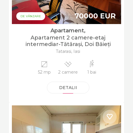
70000 EUR
DE VÂNZARE
Apartament,
Apartament 2 camere-etaj
intermediar-Tătărași, Doi Băieți
Tatarasi, Iasi
52 mp
2 camere
1 bai
DETALII