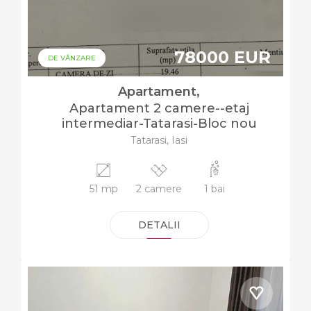
78000 EUR
DE VÂNZARE
Apartament,
Apartament 2 camere--etaj
intermediar-Tatarasi-Bloc nou
Tatarasi, Iasi
51 mp
2 camere
1 bai
DETALII