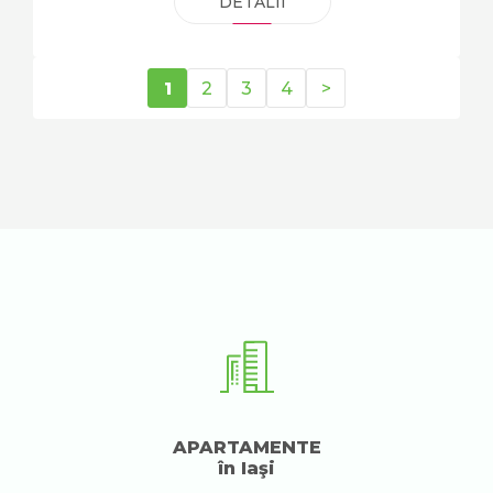
DETALII
1
2
3
4
>
APARTAMENTE
în Iaşi