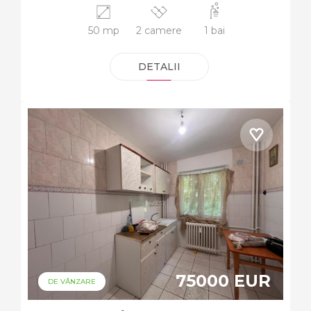
50 mp
2 camere
1 bai
DETALII
75000 EUR
DE VÂNZARE