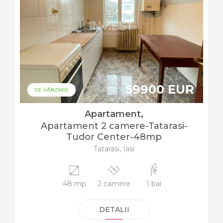
59900 EUR
DE VÂNZARE
Apartament,
Apartament 2 camere-Tatarasi-
Tudor Center-48mp
Tatarasi, Iasi
48 mp
2 camere
1 bai
DETALII