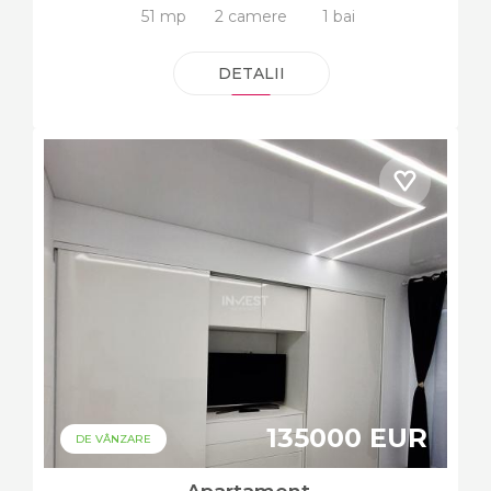
51 mp
2 camere
1 bai
DETALII
135000 EUR
DE VÂNZARE