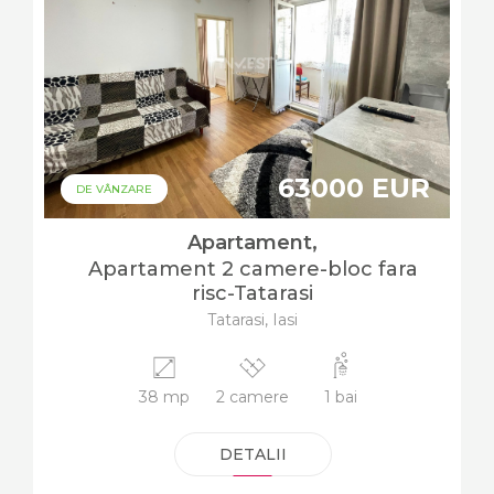
63000 EUR
DE VÂNZARE
Apartament,
Apartament 2 camere-bloc fara
risc-Tatarasi
Tatarasi, Iasi
38 mp
2 camere
1 bai
DETALII