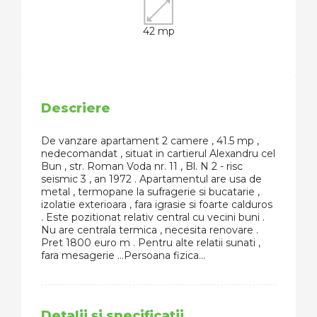
42 mp
Descriere
De vanzare apartament 2 camere , 41.5 mp ,
nedecomandat , situat in cartierul Alexandru cel
Bun , str. Roman Voda nr. 11 , Bl. N 2 - risc
seismic 3 , an 1972 . Apartamentul are usa de
metal , termopane la sufragerie si bucatarie ,
izolatie exterioara , fara igrasie si foarte calduros
. Este pozitionat relativ central cu vecini buni .
Nu are centrala termica , necesita renovare .
Pret 1800 euro m . Pentru alte relatii sunati ,
fara mesagerie ...Persoana fizica...
Detalii şi specificaţii