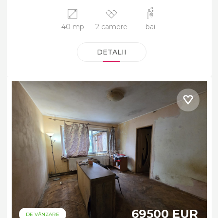
40 mp
2 camere
bai
DETALII
69500 EUR
DE VÂNZARE