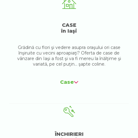
CASE
în Iaşi
Grădină cu flori şi vedere asupra oraşului ori case
înşiruite cu vecini aproapiaţi? Oferta de case de
vânzare din Iaşi a fost şi va fi mereu la înălţime şi
variată, pe cel puţin... şapte coline.
Case
ÎNCHIRIERI