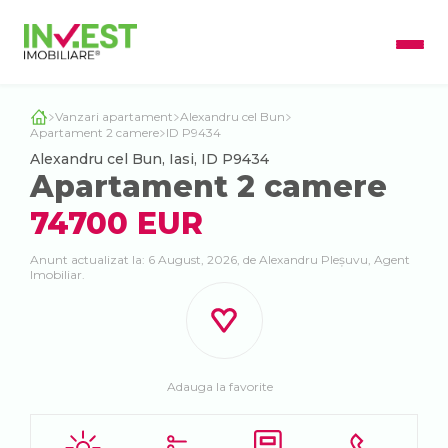
Vanzari apartament
Alexandru cel Bun
Apartament 2 camere
ID P9434
Alexandru cel Bun, Iasi, ID P9434
Apartament 2 camere
74700 EUR
Anunt actualizat la: 6 August, 2026, de Alexandru Pleșuvu, Agent
Imobiliar.
Adauga la favorite