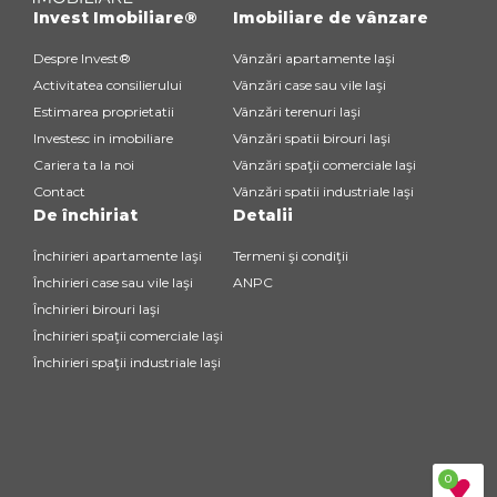
Invest Imobiliare®
Imobiliare de vânzare
Despre Invest®
Vânzări apartamente Iaşi
Activitatea consilierului
Vânzări case sau vile Iaşi
Estimarea proprietatii
Vânzări terenuri Iaşi
Investesc in imobiliare
Vânzări spatii birouri Iaşi
Cariera ta la noi
Vânzări spaţii comerciale Iaşi
Contact
Vânzări spatii industriale Iaşi
De închiriat
Detalii
Închirieri apartamente Iaşi
Termeni şi condiţii
Închirieri case sau vile Iaşi
ANPC
Închirieri birouri Iaşi
Închirieri spaţii comerciale Iaşi
Închirieri spaţii industriale Iaşi
0