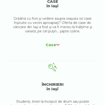
CASE
în Iaşi
Grădină cu flori şi vedere asupra oraşului ori case
înşiruite cu vecini aproapiaţi? Oferta de case de
vânzare din Iaşi a fost şi va fi mereu la înălţime şi
variată, pe cel puţin... şapte coline.
Case
ÎNCHIRIERI
în Iaşi
Studenţi, tineri la început de drum sau poate