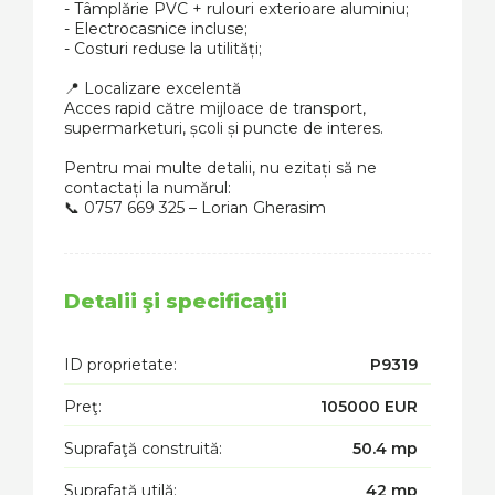
- Tâmplărie PVC + rulouri exterioare aluminiu;
- Electrocasnice incluse;
- Costuri reduse la utilități;
📍 Localizare excelentă
Acces rapid către mijloace de transport,
supermarketuri, școli și puncte de interes.
Pentru mai multe detalii, nu ezitați să ne
contactați la numărul:
📞 0757 669 325 – Lorian Gherasim
Detalii şi specificaţii
ID proprietate:
P9319
Preţ:
105000 EUR
Suprafaţă construită:
50.4 mp
Suprafaţă utilă:
42 mp