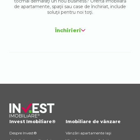
tocmai demaraţi un nou business? Oferta imobiliară
de apartamente, spaţii sau case de închiriat, include
soluţii pentru noi toţi.
Închirieri
Invest Imobiliare®
Imobiliare de vânzare
Despre Invest®
Vânzări apartamente Iaşi