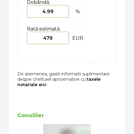
Dobândă:
%
Rată estimată:
EUR
De asemenea, gasiti informatii suplimentare
despre cheltuieli aproximative cu
taxele
notariale aici
.
Consilier