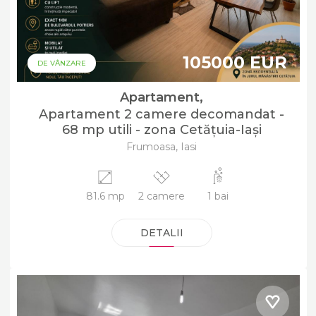
105000 EUR
DE VÂNZARE
Apartament,
Apartament 2 camere decomandat -
68 mp utili - zona Cetățuia-Iași
Frumoasa, Iasi
81.6 mp
2 camere
1 bai
DETALII