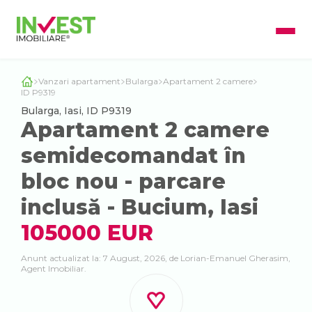
Vanzari apartament
Bularga
Apartament 2 camere
ID P9319
Bularga, Iasi, ID P9319
Apartament 2 camere
semidecomandat în
bloc nou - parcare
inclusă - Bucium, Iasi
105000 EUR
Anunt actualizat la: 7 August, 2026, de Lorian-Emanuel Gherasim,
Agent Imobiliar.