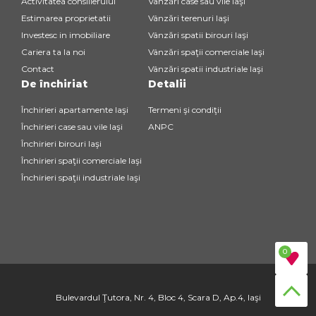
Activitatea consilierului
Vânzări case sau vile Iaşi
Estimarea proprietatii
Vânzări terenuri Iaşi
Investesc in imobiliare
Vânzări spatii birouri Iaşi
Cariera ta la noi
Vânzări spaţii comerciale Iaşi
Contact
Vânzări spatii industriale Iaşi
De închiriat
Detalii
Închirieri apartamente Iaşi
Termeni şi condiţii
Închirieri case sau vile Iaşi
ANPC
Închirieri birouri Iaşi
Închirieri spaţii comerciale Iaşi
Închirieri spaţii industriale Iaşi
0
Bulevardul Ţutora, Nr. 4, Bloc 4, Scara D, Ap.4, Iaşi