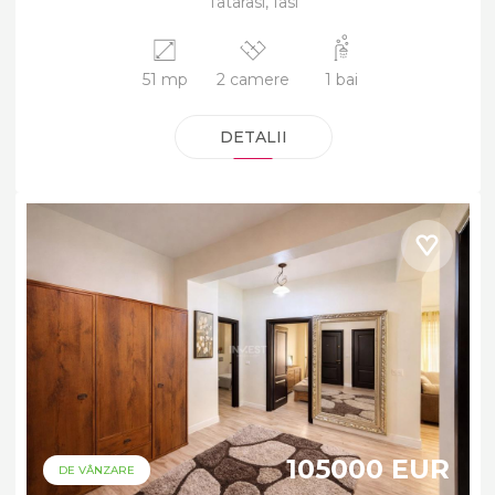
Tatarasi, Iasi
51 mp
2 camere
1 bai
DETALII
105000 EUR
DE VÂNZARE