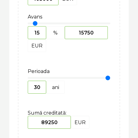
Avans
%
EUR
Perioada
ani
Sumă creditată:
EUR