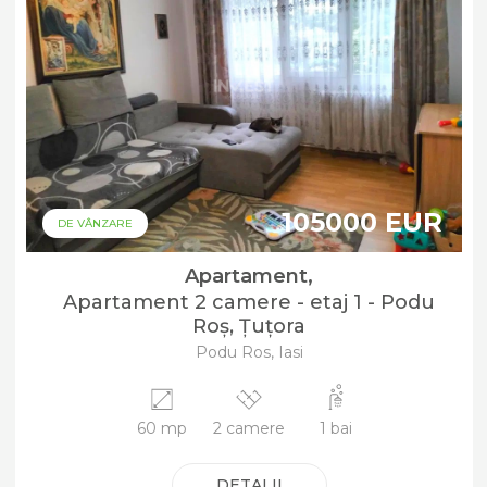
105000 EUR
DE VÂNZARE
Apartament,
Apartament 2 camere - etaj 1 - Podu
Roș, Țuțora
Podu Ros, Iasi
60 mp
2 camere
1 bai
DETALII