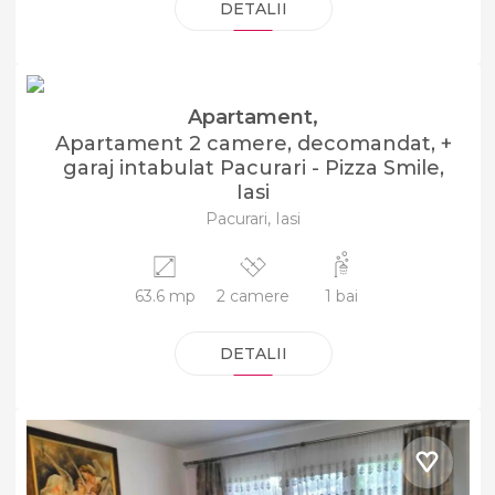
DETALII
105000 EUR
DE VÂNZARE
Apartament,
Apartament 2 camere, decomandat, +
garaj intabulat Pacurari - Pizza Smile,
Iasi
Pacurari, Iasi
63.6 mp
2 camere
1 bai
DETALII