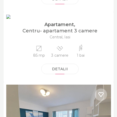
220000 EUR
DE VÂNZARE
Apartament,
Centru- apartament 3 camere
Central, Iasi
85 mp
3 camere
1 bai
DETALII