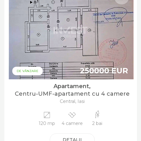
250000 EUR
DE VÂNZARE
Apartament,
Centru-UMF-apartament cu 4 camere
Central, Iasi
120 mp
4 camere
2 bai
DETALII