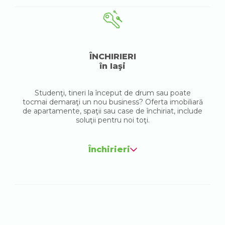
ÎNCHIRIERI
în Iaşi
Studenţi, tineri la început de drum sau poate
tocmai demaraţi un nou business? Oferta imobiliară
de apartamente, spaţii sau case de închiriat, include
soluţii pentru noi toţi.
Închirieri