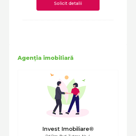
Solicit detalii
Agenția imobiliară
Invest Imobiliare®
Pd Ros, Bvd. Tutora, Nr. 4