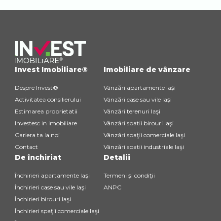
Invest Imobiliare®
Imobiliare de vânzare
Despre Invest®
Vânzări apartamente Iaşi
Activitatea consilierului
Vânzări case sau vile Iaşi
Estimarea proprietatii
Vânzări terenuri Iaşi
Investesc in imobiliare
Vânzări spatii birouri Iaşi
Cariera ta la noi
Vânzări spaţii comerciale Iaşi
Contact
Vânzări spatii industriale Iaşi
De închiriat
Detalii
Închirieri apartamente Iaşi
Termeni şi condiţii
Închirieri case sau vile Iaşi
ANPC
Închirieri birouri Iaşi
Închirieri spaţii comerciale Iaşi