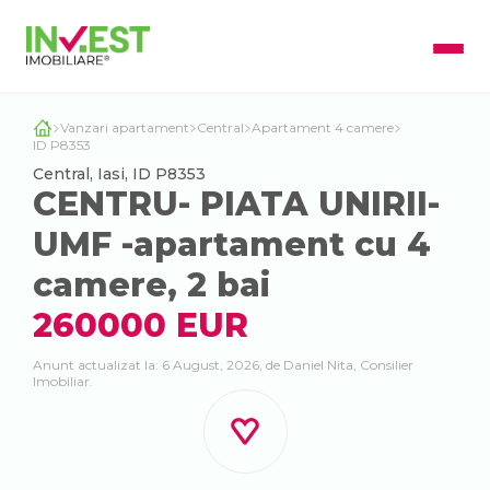
Vanzari apartament
Central
Apartament 4 camere
ID P8353
Central, Iasi, ID P8353
CENTRU- PIATA UNIRII-
UMF -apartament cu 4
camere, 2 bai
260000 EUR
Anunt actualizat la: 6 August, 2026, de Daniel Nita, Consilier
Imobiliar.