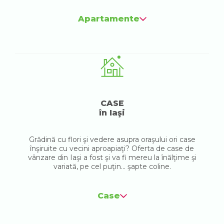
Apartamente
CASE
în Iaşi
Grădină cu flori şi vedere asupra oraşului ori case
înşiruite cu vecini aproapiaţi? Oferta de case de
vânzare din Iaşi a fost şi va fi mereu la înălţime şi
variată, pe cel puţin... şapte coline.
Case