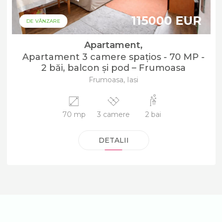
115000 EUR
DE VÂNZARE
Apartament,
Apartament 3 camere spațios - 70 MP -
2 băi, balcon și pod – Frumoasa
Frumoasa, Iasi
70 mp
3 camere
2 bai
DETALII