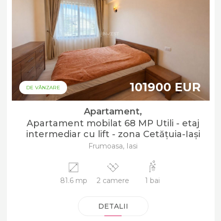
101900 EUR
DE VÂNZARE
Apartament,
Apartament mobilat 68 MP Utili - etaj
intermediar cu lift - zona Cetățuia-Iași
Frumoasa, Iasi
81.6 mp
2 camere
1 bai
DETALII