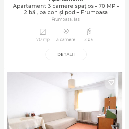
Apartament 3 camere spațios - 70 MP -
2 băi, balcon și pod – Frumoasa
Frumoasa, Iasi
70 mp
3 camere
2 bai
DETALII