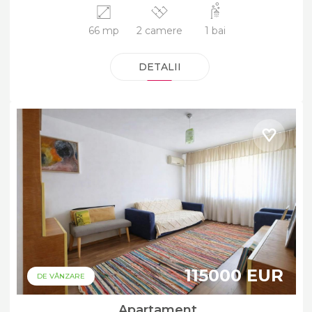
66 mp
2 camere
1 bai
DETALII
115000 EUR
DE VÂNZARE
Apartament,