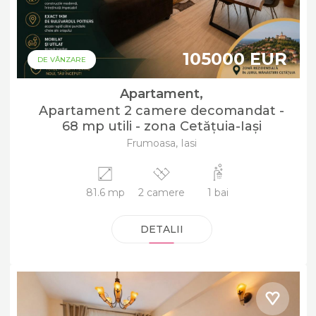
105000 EUR
DE VÂNZARE
Apartament,
Apartament 2 camere decomandat -
68 mp utili - zona Cetățuia-Iași
Frumoasa, Iasi
81.6 mp
2 camere
1 bai
DETALII