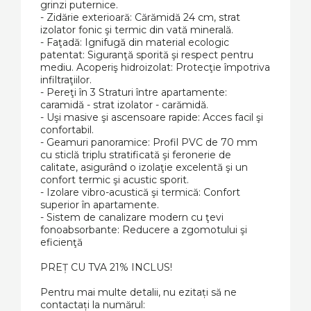
grinzi puternice.
- Zidărie exterioară: Cărămidă 24 cm, strat
izolator fonic şi termic din vată minerală.
- Faţadă: Ignifugă din material ecologic
patentat: Siguranţă sporită şi respect pentru
mediu. Acoperiş hidroizolat: Protecţie împotriva
infiltraţiilor.
- Pereţi în 3 Straturi între apartamente:
caramidă - strat izolator - carămidă.
- Uşi masive şi ascensoare rapide: Acces facil şi
confortabil.
- Geamuri panoramice: Profil PVC de 70 mm
cu sticlă triplu stratificată şi feronerie de
calitate, asigurând o izolaţie excelentă şi un
confort termic şi acustic sporit.
- Izolare vibro-acustică şi termică: Confort
superior în apartamente.
- Sistem de canalizare modern cu ţevi
fonoabsorbante: Reducere a zgomotului şi
eficienţă
PREȚ CU TVA 21% INCLUS!
Pentru mai multe detalii, nu ezitați să ne
contactați la numărul: