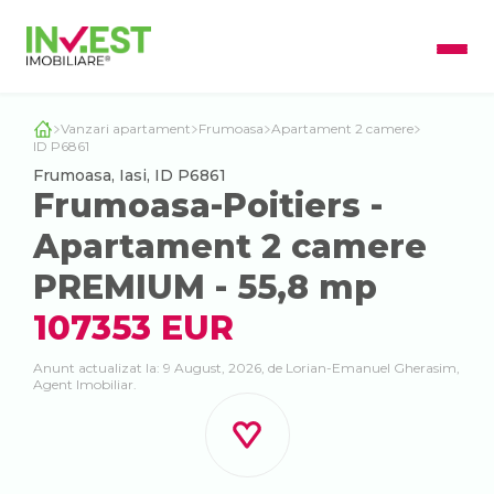
Vanzari apartament
Frumoasa
Apartament 2 camere
ID P6861
Frumoasa, Iasi, ID P6861
Frumoasa-Poitiers -
Apartament 2 camere
PREMIUM - 55,8 mp
107353 EUR
Anunt actualizat la: 9 August, 2026, de Lorian-Emanuel Gherasim,
Agent Imobiliar.