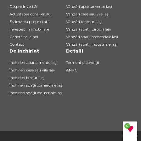
Despre Invest®
Vânzări apartamente Iaşi
Activitatea consilierului
Vânzări case sau vile Iaşi
Estimarea proprietatii
Vânzări terenuri Iaşi
Investesc in imobiliare
Vânzări spatii birouri Iaşi
Cariera ta la noi
Vânzări spaţii comerciale Iaşi
Contact
Vânzări spatii industriale Iaşi
De închiriat
Detalii
Închirieri apartamente Iaşi
Termeni şi condiţii
Închirieri case sau vile Iaşi
ANPC
Închirieri birouri Iaşi
Închirieri spaţii comerciale Iaşi
Închirieri spaţii industriale Iaşi
0