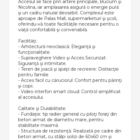
Accesul se face prin artere principale, Bucium şi
Nicolina, iar amplasarea asigură o energie pură
şi un cadru natural deosebit. Complexul este
aproape de Palas Mall, supermarketuri şi şcoli,
oferindu-vă toate facilităţile necesare pentru o
viaţă confortabilă şi convenabilă.
Facilităţi:
- Arhitectură neoclasică: Eleganţă şi
funcţionalitate.
- Supraveghere Video şi Acces Securizat:
Siguranţă şi intimitate.
- Teren de joacă şi spaţii de recreere: Distracţie
pentru familie.
- Acces facil cu căruciorul: Confort pentru părinţi
şi copii.
- Video interfon smart cloud: Control simplificat
al accesului.
Calitate şi Durabilitate:
- Fundaţie: tip radier general cu piloţi foraţi din
beton armat de diametru mare, pentru
stabilitate maximă
- Structura de rezistenţă: Realizată pe cadre din
beton armat, cu stâlpi solizi de 60x60 cm şi