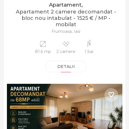
Apartament,
Apartament 2 camere decomandat -
bloc nou intabulat - 1525 € / MP -
mobilat
Frumoasa, Iasi
81.6 mp
2 camere
1 bai
DETALII