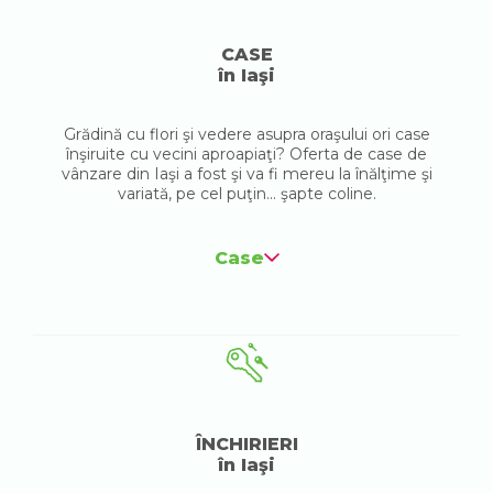
CASE
în Iaşi
Grădină cu flori şi vedere asupra oraşului ori case
înşiruite cu vecini aproapiaţi? Oferta de case de
vânzare din Iaşi a fost şi va fi mereu la înălţime şi
variată, pe cel puţin... şapte coline.
Case
ÎNCHIRIERI
în Iaşi