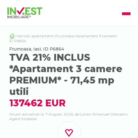
Vanzari apartament
Frumoasa
Apartament 3 camere
ID P6864
Frumoasa, Iasi, ID P6864
TVA 21% INCLUS
*Apartament 3 camere
PREMIUM* - 71,45 mp
utili
137462 EUR
Anunt actualizat la: 7 August, 2026, de Lorian-Emanuel Gherasim,
Agent Imobiliar.