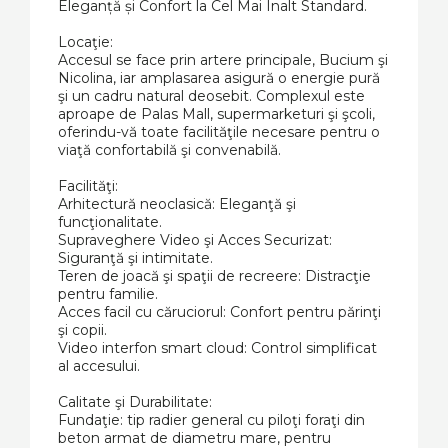
Eleganță și Confort la Cel Mai Înalt Standard.
Locaţie:
Accesul se face prin artere principale, Bucium şi
Nicolina, iar amplasarea asigură o energie pură
şi un cadru natural deosebit. Complexul este
aproape de Palas Mall, supermarketuri şi şcoli,
oferindu-vă toate facilităţile necesare pentru o
viaţă confortabilă şi convenabilă.
Facilităţi:
Arhitectură neoclasică: Eleganţă şi
funcţionalitate.
Supraveghere Video şi Acces Securizat:
Siguranţă şi intimitate.
Teren de joacă şi spaţii de recreere: Distracţie
pentru familie.
Acces facil cu căruciorul: Confort pentru părinţi
şi copii.
Video interfon smart cloud: Control simplificat
al accesului.
Calitate şi Durabilitate:
Fundaţie: tip radier general cu piloţi foraţi din
beton armat de diametru mare, pentru