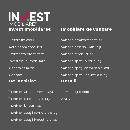
Invest Imobiliare®
Imobiliare de vânzare
Despre Invest®
Vânzări apartamente Iaşi
Activitatea consilierului
Vânzări case sau vile Iaşi
Estimarea proprietatii
Vânzări terenuri Iaşi
Investesc in imobiliare
Vânzări spatii birouri Iaşi
Cariera ta la noi
Vânzări spaţii comerciale Iaşi
Contact
Vânzări spatii industriale Iaşi
De închiriat
Detalii
Închirieri apartamente Iaşi
Termeni şi condiţii
Închirieri case sau vile Iaşi
ANPC
Închirieri birouri Iaşi
Închirieri spaţii comerciale Iaşi
Închirieri spaţii industriale Iaşi