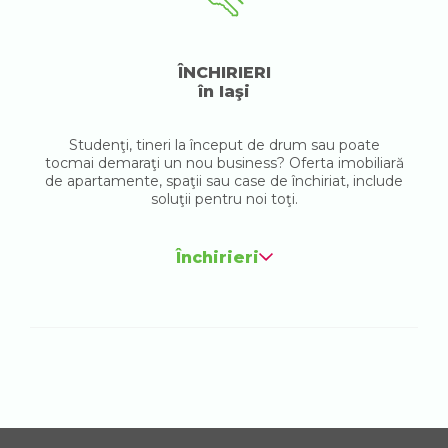
ÎNCHIRIERI
în Iaşi
Studenţi, tineri la început de drum sau poate
tocmai demaraţi un nou business? Oferta imobiliară
de apartamente, spaţii sau case de închiriat, include
soluţii pentru noi toţi.
Închirieri