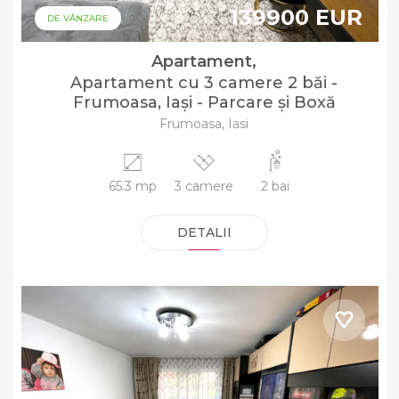
139900 EUR
DE VÂNZARE
Apartament,
Apartament cu 3 camere 2 băi -
Frumoasa, Iași - Parcare și Boxă
Frumoasa, Iasi
65.3 mp
3 camere
2 bai
DETALII