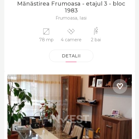
Mănăstirea Frumoasa - etajul 3 - bloc
1983
Frumoasa, Iasi
78 mp
4 camere
2 bai
DETALII