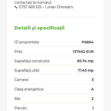
contactați la numărul:
📞 0757 669 325 – Lorian Gherasim
Detalii şi specificaţii
ID proprietate:
P6864
Preţ:
137462 EUR
Suprafaţă construită:
85.74 mp
Suprafaţă utilă:
71.45 mp
Camere:
3
Clasa energetica:
A
Băi:
2
Parcări:
1