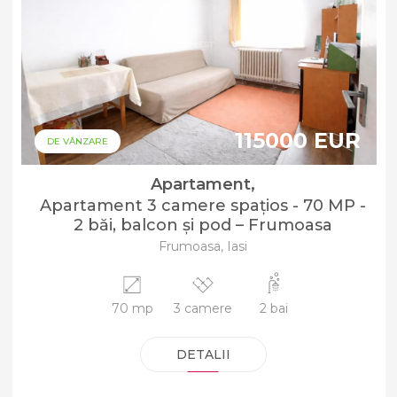
115000 EUR
DE VÂNZARE
Apartament,
Apartament 3 camere spațios - 70 MP -
2 băi, balcon și pod – Frumoasa
Frumoasa, Iasi
70 mp
3 camere
2 bai
DETALII