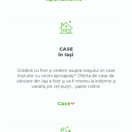
CASE
în Iaşi
Grădină cu flori şi vedere asupra oraşului ori case
înşiruite cu vecini aproapiaţi? Oferta de case de
vânzare din Iaşi a fost şi va fi mereu la înălţime şi
variată, pe cel puţin... şapte coline.
Case