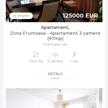
125000 EUR
DE VÂNZARE
Apartament,
Zona Frumoasa - Apartament 3 camere
(97mp)
Frumoasa, Iasi
116.4 mp
3 camere
1 bai
DETALII