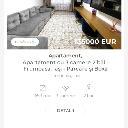
135000 EUR
DE VÂNZARE
Apartament,
Apartament cu 3 camere 2 băi -
Frumoasa, Iași - Parcare și Boxă
Frumoasa, Iasi
65.3 mp
3 camere
2 bai
DETALII