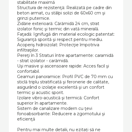
stabilitate maximă
Structura de rezistenţă: Realizată pe cadre din
beton armat, cu stâlpi solizi de 60x60 cm şi
grinzi puternice.
Zidărie exterioară: Cărămidă 24 cm, strat
izolator fonic şi termic din vată minerală.
Faţadă: Ignifugă din material ecologic patentat:
Siguranţă sporită şi respect pentru mediu.
Acoperiş hidroizolat: Protecţie împotriva
infiltraţiilor.
Pereţi în 3 Straturi între apartamente: caramidă
- strat izolator - carămidă.
Uşi masive şi ascensoare rapide: Acces facil şi
confortabil.
Geamuri panoramice: Profil PVC de 70 mm cu
sticlă triplu stratificată şi feronerie de calitate,
asigurând o izolaţie excelentă şi un confort
termic şi acustic sporit.
Izolare vibro-acustică şi termică: Confort
superior în apartamente.
Sistem de canalizare modern cu ţevi
fonoabsorbante: Reducere a zgomotului şi
eficienţă
Pentru mai multe detalii, nu ezitați să ne