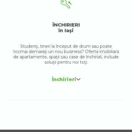
ÎNCHIRIERI
în Iaşi
Studenţi, tineri la început de drum sau poate
tocmai demaraţi un nou business? Oferta imobiliară
de apartamente, spaţii sau case de închiriat, include
soluţii pentru noi toţi.
Închirieri