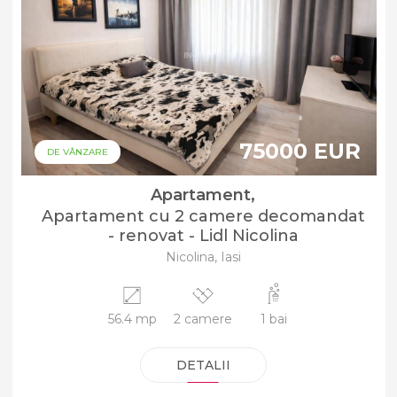
75000 EUR
DE VÂNZARE
Apartament,
Apartament cu 2 camere decomandat
- renovat - Lidl Nicolina
Nicolina, Iasi
56.4 mp
2 camere
1 bai
DETALII