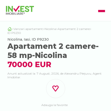
Vanzari apartament
Nicolina
Apartament 2 camere
ID P9230
Nicolina, Iasi, ID P9230
Apartament 2 camere-
58 mp-Nicolina
70000 EUR
Anunt actualizat la: 7 August, 2026, de Alexandru Pleșuvu, Agent
Imobiliar.
Adauga la favorite