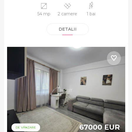
54 mp
2 camere
1 bai
DETALII
67000 EUR
DE VÂNZARE