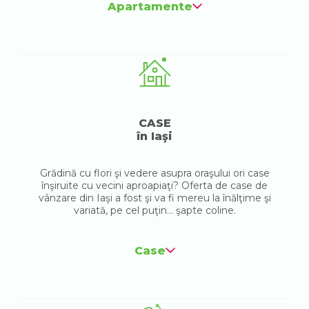
Apartamente
CASE
în Iaşi
Grădină cu flori şi vedere asupra oraşului ori case
înşiruite cu vecini aproapiaţi? Oferta de case de
vânzare din Iaşi a fost şi va fi mereu la înălţime şi
variată, pe cel puţin... şapte coline.
Case