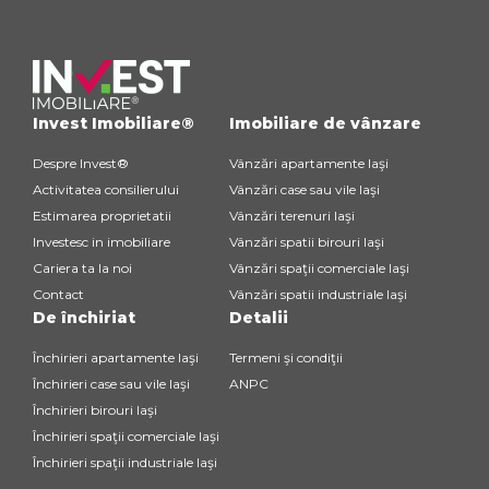
Invest Imobiliare®
Imobiliare de vânzare
Despre Invest®
Vânzări apartamente Iaşi
Activitatea consilierului
Vânzări case sau vile Iaşi
Estimarea proprietatii
Vânzări terenuri Iaşi
Investesc in imobiliare
Vânzări spatii birouri Iaşi
Cariera ta la noi
Vânzări spaţii comerciale Iaşi
Contact
Vânzări spatii industriale Iaşi
De închiriat
Detalii
Închirieri apartamente Iaşi
Termeni şi condiţii
Închirieri case sau vile Iaşi
ANPC
Închirieri birouri Iaşi
Închirieri spaţii comerciale Iaşi
Închirieri spaţii industriale Iaşi