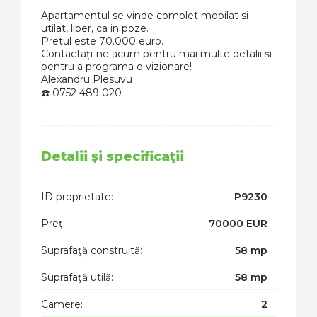
Apartamentul se vinde complet mobilat si
utilat, liber, ca in poze.
Pretul este 70.000 euro.
Contactați-ne acum pentru mai multe detalii și
pentru a programa o vizionare!
Alexandru Plesuvu
☎️ 0752 489 020
Detalii şi specificaţii
ID proprietate:
P9230
Preţ:
70000 EUR
Suprafaţă construită:
58 mp
Suprafaţă utilă:
58 mp
Camere:
2