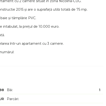
ament cu 2 camere situat în zona Nicolina-CUG.
constructie 2015 și are o suprafață utilă totală de 75 mp.
baie și tâmplărie PVC.
 intabulat, la prețul de 10.000 euro.
tă.
elarea într-un apartament cu 3 camere.
 numărul:
88
Băi:
1
UR
Parcări: