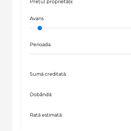
Prețul proprietății:
Avans
Perioada
Sumă creditată:
Dobândă:
Rată estimată: