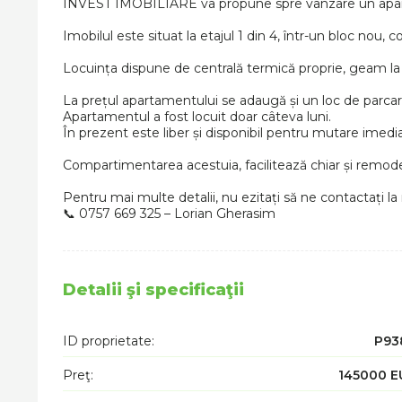
INVEST IMOBILIARE va propune spre vânzare un apart
Imobilul este situat la etajul 1 din 4, într-un bloc nou, 
Locuința dispune de centrală termică proprie, geam la 
La prețul apartamentului se adaugă și un loc de parcare
Apartamentul a fost locuit doar câteva luni.
În prezent este liber și disponibil pentru mutare imedia
Compartimentarea acestuia, facilitează chiar și remod
Pentru mai multe detalii, nu ezitați să ne contactați la
📞 0757 669 325 – Lorian Gherasim
Detalii şi specificaţii
ID proprietate:
P93
Preţ:
145000 E