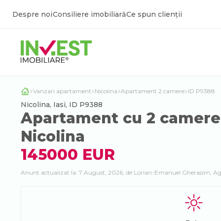
Despre noi
Consiliere imobiliară
Ce spun clienții
Vanzari apartament
Nicolina
Apartament 2 camere
ID P9388
Nicolina, Iasi, ID P9388
Apartament cu 2 camere d
Nicolina
145000 EUR
Anunt actualizat la: 7 August, 2026, de Lorian-Emanuel Gherasim, Ag