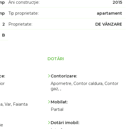
mp
Ani construcţie:
2015
mp
Tip proprietate:
apartament
2
Proprietate:
DE VÂNZARE
B
DOTĂRI
ce:
Contorizare:
ior
Apometre, Contor caldura, Contor
gaz, ,
Mobilat:
a, Var, Faianta
Partial
Dotări imobil:
ie