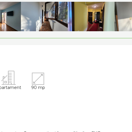
partament
90 mp