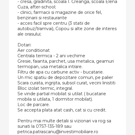
- cresa, gradinita, scoala I. Creanga, scoala Elena
Cuza, after-school;
- clinici, farmacii si magazine de orice fel,
benzinarii si restaurante
- acces facil spre centru (3 statii de
autobuz/tramvai), Copou si alte zone de interes
ale orasului;
Dotari:
Aer conditionat
Centrala termica - 2 ani vechime
Gresie, faianta, parchet, usa metalica, geamuri
termopan, usa metalica intrare.
Filtru de apa cu carbune activ - bucatarie.
Un mic spatiu de depozitare comun, pe palier
Scara curata, ingrijita, subsol curat, vecini linistiti
Bloc izolat termic, integral.
Se vinde partial mobilat si utilat ( bucatarie
mobila si utilata, 1 dormitor mobilat).
Loc de parcare.
Se accepta plata atat cash, cat si cu credit.
Pentru mai multe detalii si vizionari va rog sa
sunati la 0757-135-189 sau
petrica.patrascanu@investimobiliare.ro