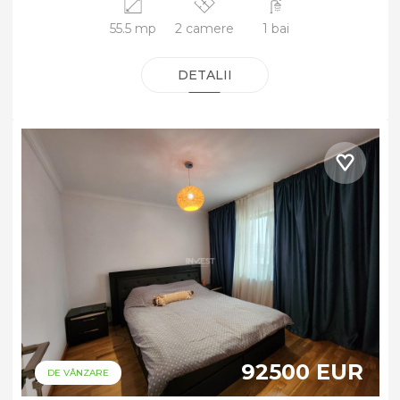
55.5 mp
2 camere
1 bai
DETALII
92500 EUR
DE VÂNZARE