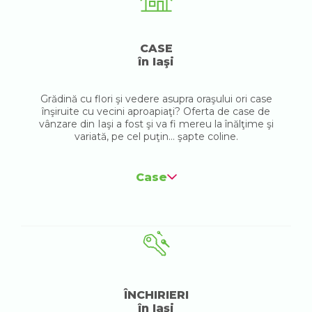
CASE
în Iaşi
Grădină cu flori şi vedere asupra oraşului ori case
înşiruite cu vecini aproapiaţi? Oferta de case de
vânzare din Iaşi a fost şi va fi mereu la înălţime şi
variată, pe cel puţin... şapte coline.
Case
ÎNCHIRIERI
în Iaşi