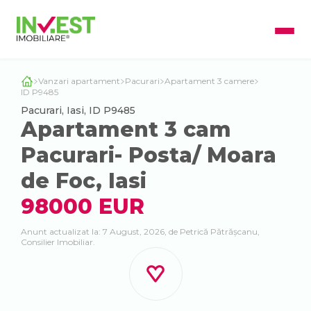
Vanzari apartament
Pacurari
Apartament 3 camere
ID P9485
Pacurari, Iasi, ID P9485
Apartament 3 cam
Pacurari- Posta/ Moara
de Foc, Iasi
98000 EUR
Anunt actualizat la: 7 August, 2026, de Petrică Pătrășcanu,
Consilier Imobiliar.