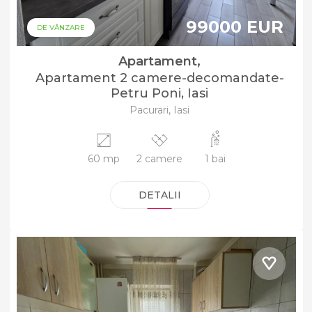
99000 EUR
DE VÂNZARE
Apartament,
Apartament 2 camere-decomandate-
Petru Poni, Iasi
Pacurari, Iasi
60 mp
2 camere
1 bai
DETALII