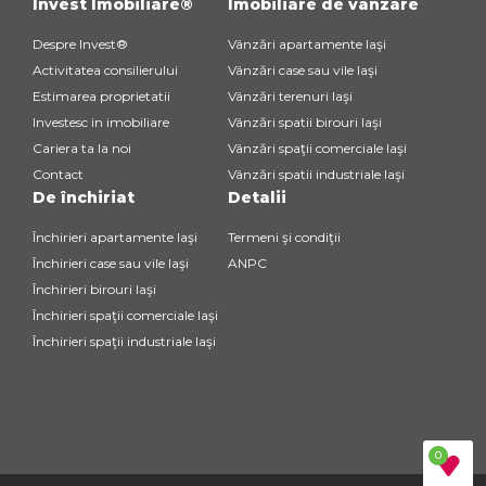
Invest Imobiliare®
Imobiliare de vânzare
Despre Invest®
Vânzări apartamente Iaşi
Activitatea consilierului
Vânzări case sau vile Iaşi
Estimarea proprietatii
Vânzări terenuri Iaşi
Investesc in imobiliare
Vânzări spatii birouri Iaşi
Cariera ta la noi
Vânzări spaţii comerciale Iaşi
Contact
Vânzări spatii industriale Iaşi
De închiriat
Detalii
Închirieri apartamente Iaşi
Termeni şi condiţii
Închirieri case sau vile Iaşi
ANPC
Închirieri birouri Iaşi
Închirieri spaţii comerciale Iaşi
Închirieri spaţii industriale Iaşi
0