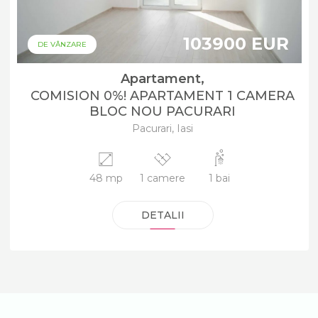
103900 EUR
DE VÂNZARE
Apartament,
COMISION 0%! APARTAMENT 1 CAMERA
BLOC NOU PACURARI
Pacurari, Iasi
48 mp
1 camere
1 bai
DETALII