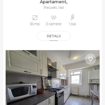
Apartament,
Pacurari, Iasi
55 mp
3 camere
1 bai
DETALII