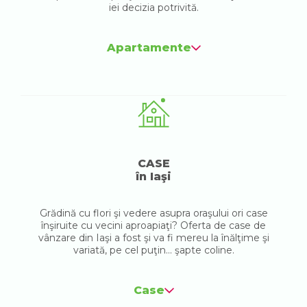
iei decizia potrivită.
Apartamente
CASE
în Iaşi
Grădină cu flori şi vedere asupra oraşului ori case
înşiruite cu vecini aproapiaţi? Oferta de case de
vânzare din Iaşi a fost şi va fi mereu la înălţime şi
variată, pe cel puţin... şapte coline.
Case