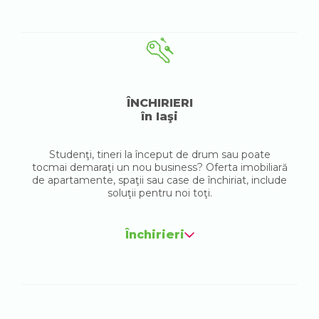
ÎNCHIRIERI
în Iaşi
Studenţi, tineri la început de drum sau poate
tocmai demaraţi un nou business? Oferta imobiliară
de apartamente, spaţii sau case de închiriat, include
soluţii pentru noi toţi.
Închirieri