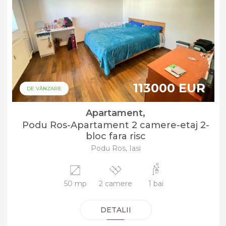
113000 EUR
DE VÂNZARE
Apartament,
Podu Ros-Apartament 2 camere-etaj 2-
bloc fara risc
Podu Ros, Iasi
50 mp
2 camere
1 bai
DETALII