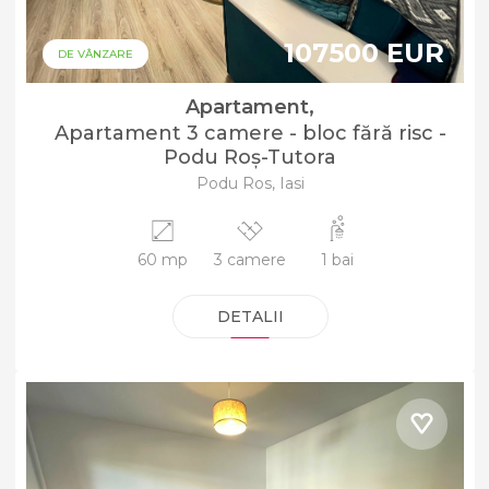
107500 EUR
DE VÂNZARE
Apartament,
Apartament 3 camere - bloc fără risc -
Podu Roș-Tutora
Podu Ros, Iasi
60 mp
3 camere
1 bai
DETALII