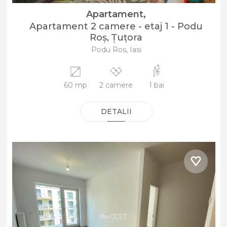
Apartament,
Apartament 2 camere - etaj 1 - Podu
Roș, Țuțora
Podu Ros, Iasi
60 mp
2 camere
1 bai
DETALII