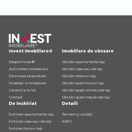
Invest Imobiliare®
Imobiliare de vânzare
Despre Invest®
Vânzări apartamente Iaşi
Activitatea consilierului
Vânzări case sau vile Iaşi
Estimarea proprietatii
Vânzări terenuri Iaşi
Investesc in imobiliare
Vânzări spatii birouri Iaşi
Cariera ta la noi
Vânzări spaţii comerciale Iaşi
Contact
Vânzări spatii industriale Iaşi
De închiriat
Detalii
Închirieri apartamente Iaşi
Termeni şi condiţii
Închirieri case sau vile Iaşi
ANPC
Închirieri birouri Iaşi