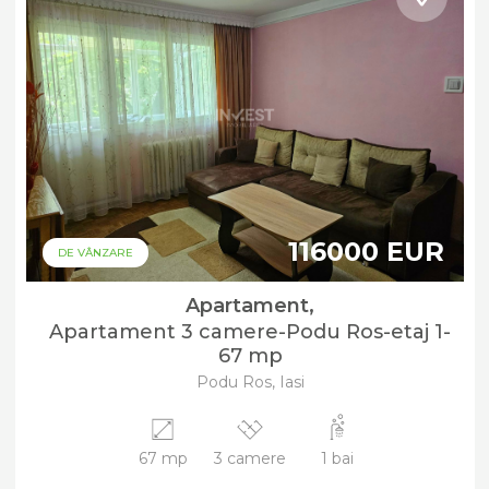
116000 EUR
DE VÂNZARE
Apartament,
Apartament 3 camere-Podu Ros-etaj 1-
67 mp
Podu Ros, Iasi
67 mp
3 camere
1 bai