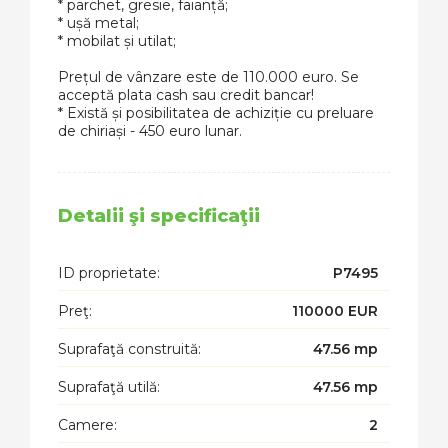
* parchet, gresie, faianță;
* ușă metal;
* mobilat și utilat;
Prețul de vânzare este de 110.000 euro. Se
acceptă plata cash sau credit bancar!
* Există și posibilitatea de achiziție cu preluare
de chiriași - 450 euro lunar.
Detalii şi specificaţii
ID proprietate:
P7495
Preţ:
110000 EUR
Suprafaţă construită:
47.56 mp
Suprafaţă utilă:
47.56 mp
Camere:
2