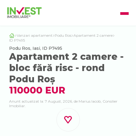
Vanzari apartament
Podu Ros
Apartament 2 camere
ID P7495
Podu Ros, Iasi, ID P7495
Apartament 2 camere -
bloc fără risc - rond
Podu Roș
110000 EUR
Anunt actualizat la: 7 August, 2026, de Marius Iacob, Consilier
Imobiliar.