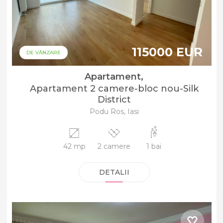
115000 EUR
DE VÂNZARE
Apartament,
Apartament 2 camere-bloc nou-Silk
District
Podu Ros, Iasi
42 mp
2 camere
1 bai
DETALII