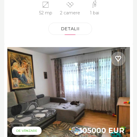
52 mp
2 camere
1 bai
DETALII
105000 EUR
DE VÂNZARE