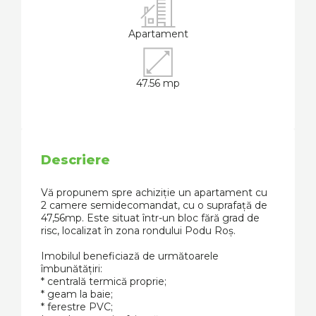
Apartament
47.56 mp
Descriere
Vă propunem spre achiziție un apartament cu
2 camere semidecomandat, cu o suprafață de
47,56mp. Este situat într-un bloc fără grad de
risc, localizat în zona rondului Podu Roș.
Imobilul beneficiază de următoarele
îmbunătățiri:
* centrală termică proprie;
* geam la baie;
* ferestre PVC;