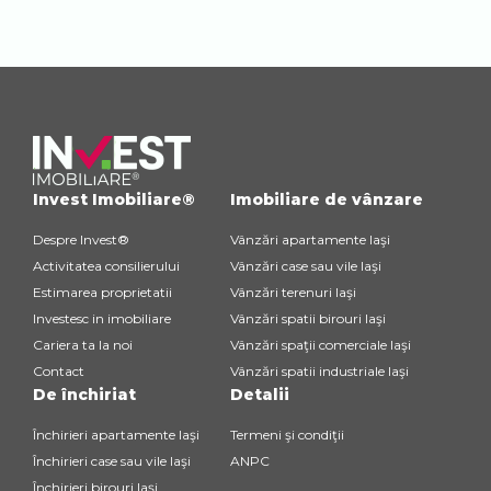
Invest Imobiliare®
Imobiliare de vânzare
Despre Invest®
Vânzări apartamente Iaşi
Activitatea consilierului
Vânzări case sau vile Iaşi
Estimarea proprietatii
Vânzări terenuri Iaşi
Investesc in imobiliare
Vânzări spatii birouri Iaşi
Cariera ta la noi
Vânzări spaţii comerciale Iaşi
Contact
Vânzări spatii industriale Iaşi
De închiriat
Detalii
Închirieri apartamente Iaşi
Termeni şi condiţii
Închirieri case sau vile Iaşi
ANPC
Închirieri birouri Iaşi