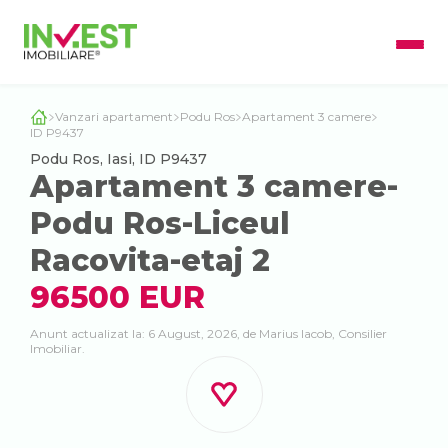
Vanzari apartament
Podu Ros
Apartament 3 camere
ID P9437
Podu Ros, Iasi, ID P9437
Apartament 3 camere-
Podu Ros-Liceul
Racovita-etaj 2
96500 EUR
Anunt actualizat la: 6 August, 2026, de Marius Iacob, Consilier
Imobiliar.