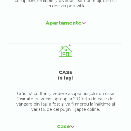
complexe, multiple şi diverse. Dar noi te ajutăm să
iei decizia potrivită.
Apartamente
CASE
în Iaşi
Grădină cu flori şi vedere asupra oraşului ori case
înşiruite cu vecini aproapiaţi? Oferta de case de
vânzare din Iaşi a fost şi va fi mereu la înălţime şi
variată, pe cel puţin... şapte coline.
Case