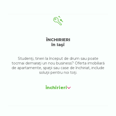
ÎNCHIRIERI
în Iaşi
Studenţi, tineri la început de drum sau poate
tocmai demaraţi un nou business? Oferta imobiliară
de apartamente, spaţii sau case de închiriat, include
soluţii pentru noi toţi.
Închirieri