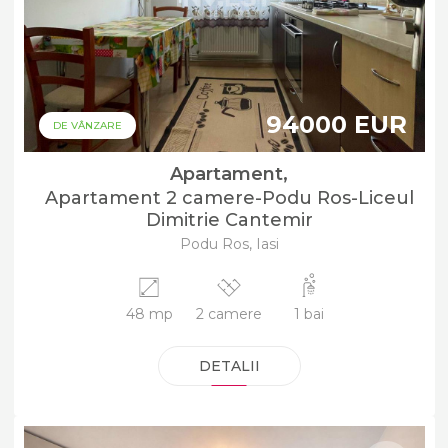
94000 EUR
DE VÂNZARE
Apartament,
Apartament 2 camere-Podu Ros-Liceul
Dimitrie Cantemir
Podu Ros, Iasi
48 mp
2 camere
1 bai
DETALII