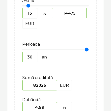
Avans
%
EUR
Perioada
ani
Sumă creditată:
EUR
Dobândă:
%