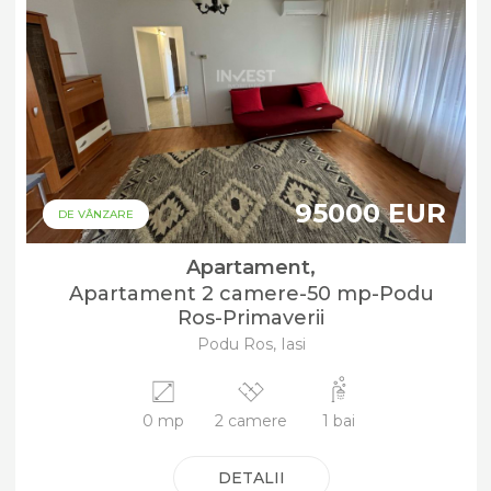
95000 EUR
DE VÂNZARE
Apartament,
Apartament 2 camere-50 mp-Podu
Ros-Primaverii
Podu Ros, Iasi
0 mp
2 camere
1 bai
DETALII