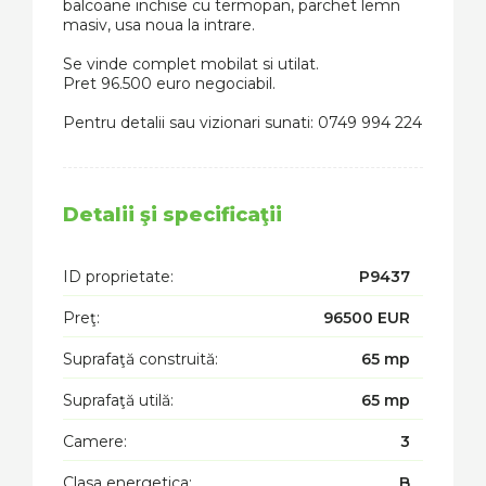
balcoane inchise cu termopan, parchet lemn
masiv, usa noua la intrare.
Se vinde complet mobilat si utilat.
Pret 96.500 euro negociabil.
Pentru detalii sau vizionari sunati: 0749 994 224
Detalii şi specificaţii
ID proprietate:
P9437
Preţ:
96500 EUR
Suprafaţă construită:
65 mp
Suprafaţă utilă:
65 mp
Camere:
3
Clasa energetica:
B