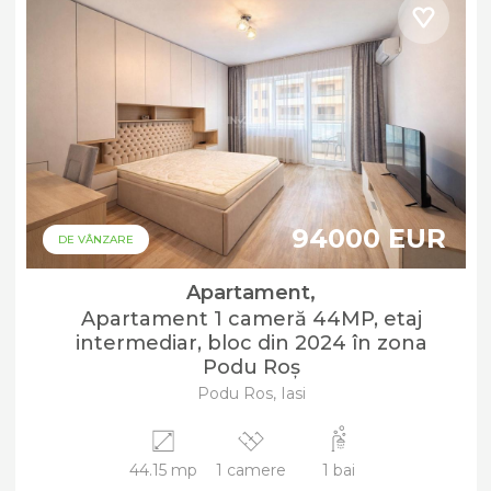
94000 EUR
DE VÂNZARE
Apartament,
Apartament 1 cameră 44MP, etaj
intermediar, bloc din 2024 în zona
Podu Roș
Podu Ros, Iasi
44.15 mp
1 camere
1 bai