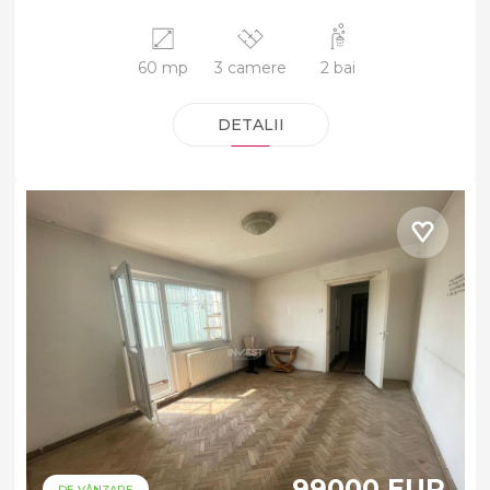
60 mp
3 camere
2 bai
DETALII
99000 EUR
DE VÂNZARE