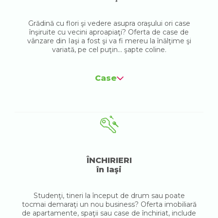
Grădină cu flori şi vedere asupra oraşului ori case
înşiruite cu vecini aproapiaţi? Oferta de case de
vânzare din Iaşi a fost şi va fi mereu la înălţime şi
variată, pe cel puţin... şapte coline.
Case
ÎNCHIRIERI
în Iaşi
Studenţi, tineri la început de drum sau poate
tocmai demaraţi un nou business? Oferta imobiliară
de apartamente, spaţii sau case de închiriat, include