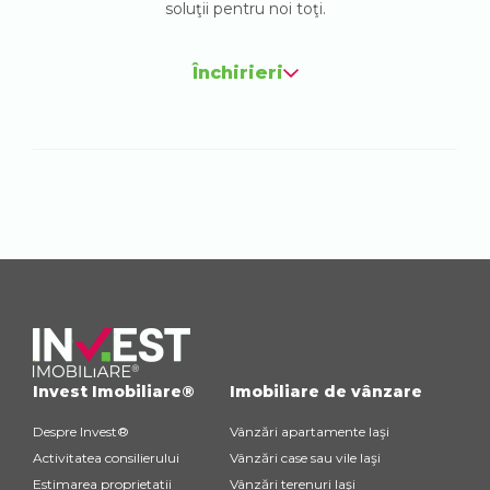
soluţii pentru noi toţi.
Închirieri
Invest Imobiliare®
Imobiliare de vânzare
Despre Invest®
Vânzări apartamente Iaşi
Activitatea consilierului
Vânzări case sau vile Iaşi
Estimarea proprietatii
Vânzări terenuri Iaşi