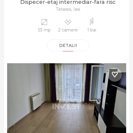
Dispecer-etaj intermediar-fara risc
Tatarasi, Iasi
53 mp
2 camere
1 bai
DETALII