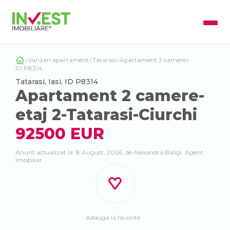
Vanzari apartament
Tatarasi
Apartament 2 camere
ID P8314
Tatarasi, Iasi, ID P8314
Apartament 2 camere-
etaj 2-Tatarasi-Ciurchi
92500 EUR
Anunt actualizat la: 8 August, 2026, de Alexandra Baligi, Agent
Imobiliar.
Adauga la favorite