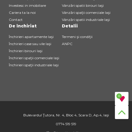
Investesc in imobiliare
Vânzări spatii birouri Iaşi
Cariera ta la noi
Vânzări spaţii comerciale Iaşi
Contact
Vânzări spatii industriale Iaşi
De închiriat
Detalii
Închirieri apartamente Iaşi
Termeni şi condiţii
Închirieri case sau vile Iaşi
ANPC
Închirieri birouri Iaşi
Închirieri spaţii comerciale Iaşi
Închirieri spaţii industriale Iaşi
0
Bulevardul Ţutora, Nr. 4, Bloc 4, Scara D, Ap.4, Iaşi
0774 519 519