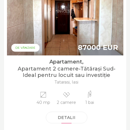
87000 EUR
DE VÂNZARE
Apartament,
Apartament 2 camere-Tătărași Sud-
Ideal pentru locuit sau investiție
Tatarasi, Iasi
40 mp
2 camere
1 bai
DETALII