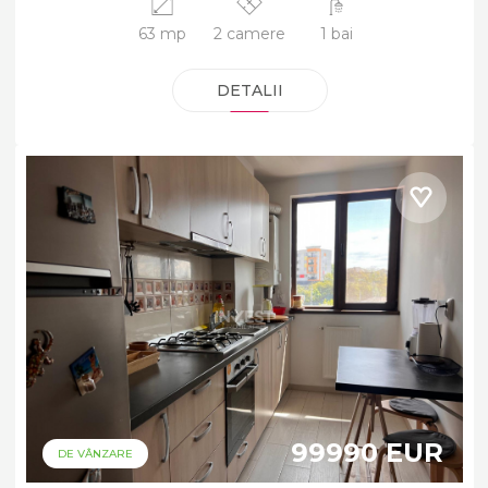
63 mp
2 camere
1 bai
DETALII
99990 EUR
DE VÂNZARE