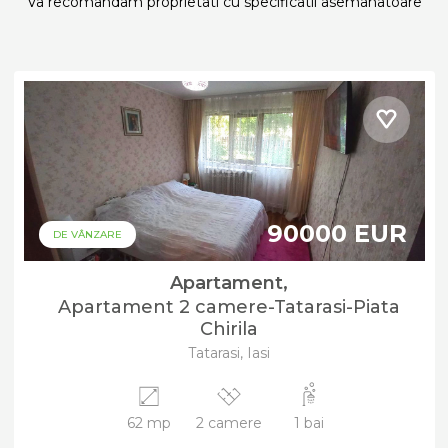
Va recomandam proprietati cu specificatii asemanatoare
90000 EUR
DE VÂNZARE
Apartament,
Apartament 2 camere-Tatarasi-Piata
Chirila
Tatarasi, Iasi
62 mp
2 camere
1 bai