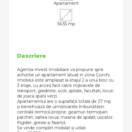
Apartament
36.55 mp
Descriere
Agentia Invest Imobiliare va propune spre
achizitie un apartament situat in zona Ciurchi.
Imobilul este amplasat la etajul 2 a unui bloc cu
3 etaje, cu acces facil catre mijloacele de
transport, gradinite, scoli, spitale, facultati, locuri
de joaca spatii verzi.
Apartamentul are o suprafață totală de 37 mp
și beneficiază de următoarele îmbunătățiri:
centrală termică proprie; geamuri termopan;
parchet; saltea noua; masina de spalat; uscator;
frigider; gresie și faianță.
Se vinde complet mobilat și utilat.