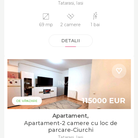
Tatarasi, Iasi
69 mp
2 camere
1 bai
DETALII
115000 EUR
DE VÂNZARE
Apartament,
Apartament-2 camere cu loc de
parcare-Ciurchi
Tatarasi, Iasi