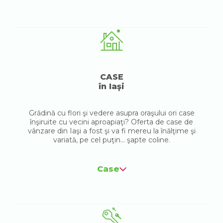
CASE
în Iaşi
Grădină cu flori şi vedere asupra oraşului ori case
înşiruite cu vecini aproapiaţi? Oferta de case de
vânzare din Iaşi a fost şi va fi mereu la înălţime şi
variată, pe cel puţin... şapte coline.
Case