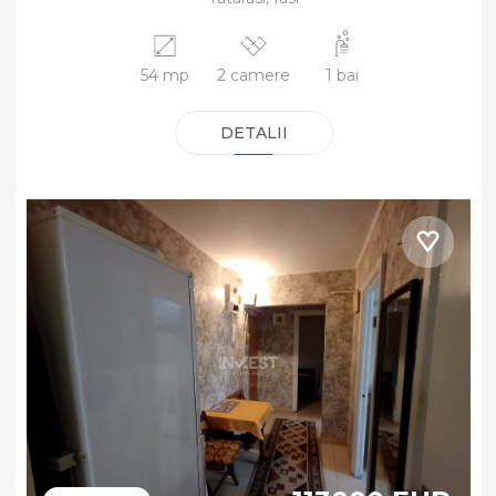
54 mp
2 camere
1 bai
DETALII