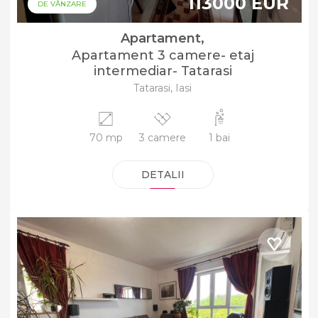
113000 EUR
DE VÂNZARE
Apartament,
Apartament 3 camere- etaj
intermediar- Tatarasi
Tatarasi, Iasi
70 mp
3 camere
1 bai
DETALII