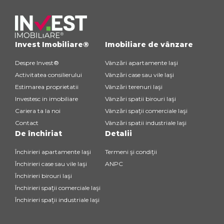
Invest Imobiliare®
Imobiliare de vânzare
Despre Invest®
Vânzări apartamente Iaşi
Activitatea consilierului
Vânzări case sau vile Iaşi
Estimarea proprietatii
Vânzări terenuri Iaşi
Investesc in imobiliare
Vânzări spatii birouri Iaşi
Cariera ta la noi
Vânzări spaţii comerciale Iaşi
Contact
Vânzări spatii industriale Iaşi
De închiriat
Detalii
Închirieri apartamente Iaşi
Termeni şi condiţii
Închirieri case sau vile Iaşi
ANPC
Închirieri birouri Iaşi
Închirieri spaţii comerciale Iaşi
Închirieri spaţii industriale Iaşi