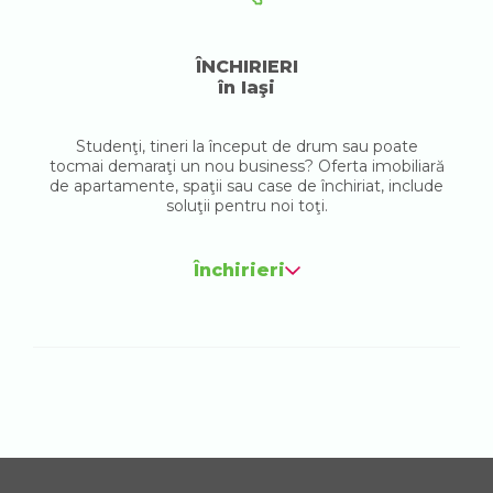
ÎNCHIRIERI
în Iaşi
Studenţi, tineri la început de drum sau poate
tocmai demaraţi un nou business? Oferta imobiliară
de apartamente, spaţii sau case de închiriat, include
soluţii pentru noi toţi.
Închirieri