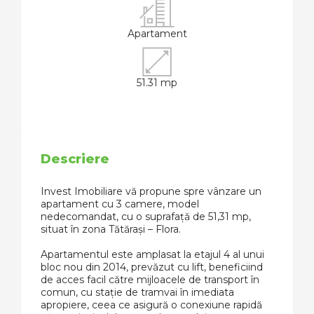
Apartament
51.31 mp
Descriere
Invest Imobiliare vă propune spre vânzare un
apartament cu 3 camere, model
nedecomandat, cu o suprafață de 51,31 mp,
situat în zona Tătărași – Flora.
Apartamentul este amplasat la etajul 4 al unui
bloc nou din 2014, prevăzut cu lift, beneficiind
de acces facil către mijloacele de transport în
comun, cu stație de tramvai în imediata
apropiere, ceea ce asigură o conexiune rapidă