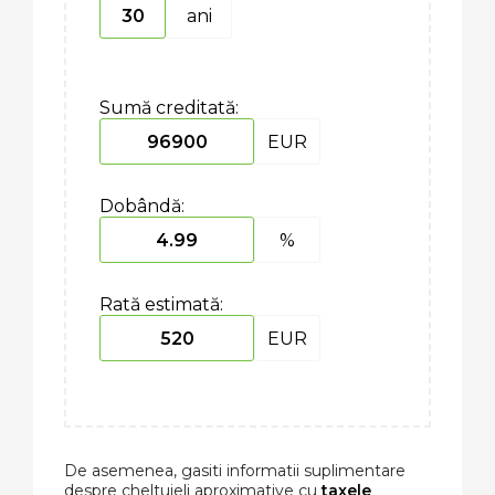
ani
Sumă creditată:
EUR
Dobândă:
%
Rată estimată:
EUR
De asemenea, gasiti informatii suplimentare
despre cheltuieli aproximative cu
taxele