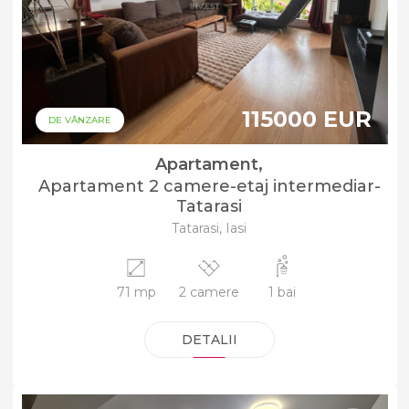
115000 EUR
DE VÂNZARE
Apartament,
Apartament 2 camere-etaj intermediar-
Tatarasi
Tatarasi, Iasi
71 mp
2 camere
1 bai
DETALII