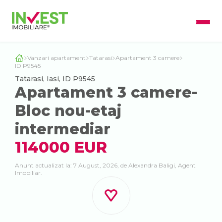
Vanzari apartament
Tatarasi
Apartament 3 camere
ID P9545
Tatarasi, Iasi, ID P9545
Apartament 3 camere-
Bloc nou-etaj
intermediar
114000 EUR
Anunt actualizat la: 7 August, 2026, de Alexandra Baligi, Agent
Imobiliar.