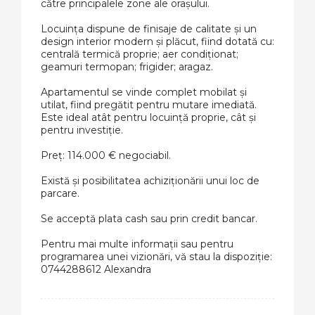
către principalele zone ale orașului.
Locuința dispune de finisaje de calitate și un
design interior modern și plăcut, fiind dotată cu:
centrală termică proprie; aer condiționat;
geamuri termopan; frigider; aragaz.
Apartamentul se vinde complet mobilat și
utilat, fiind pregătit pentru mutare imediată.
Este ideal atât pentru locuință proprie, cât și
pentru investiție.
Preț: 114.000 € negociabil.
Există și posibilitatea achiziționării unui loc de
parcare.
Se acceptă plata cash sau prin credit bancar.
Pentru mai multe informații sau pentru
programarea unei vizionări, vă stau la dispoziție:
0744288612 Alexandra