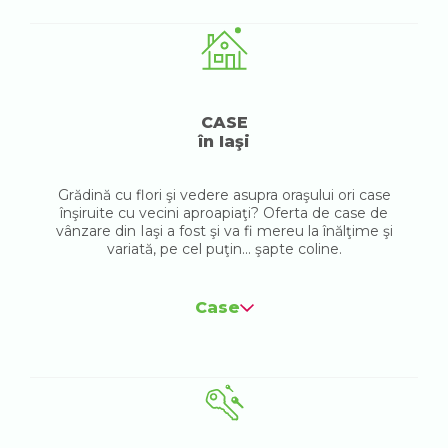
CASE
în Iaşi
Grădină cu flori şi vedere asupra oraşului ori case
înşiruite cu vecini aproapiaţi? Oferta de case de
vânzare din Iaşi a fost şi va fi mereu la înălţime şi
variată, pe cel puţin... şapte coline.
Case