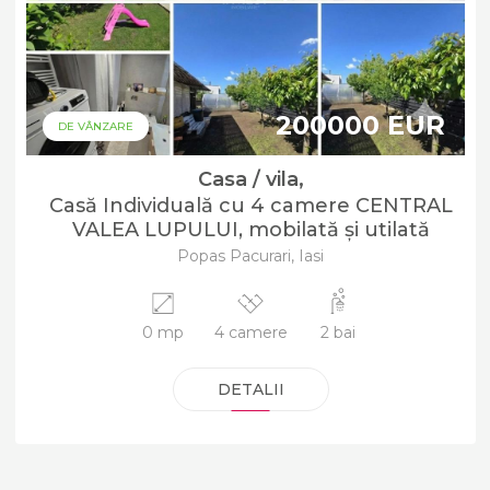
200000 EUR
DE VÂNZARE
Casa / vila,
Casă Individuală cu 4 camere CENTRAL
VALEA LUPULUI, mobilată și utilată
Popas Pacurari, Iasi
0 mp
4 camere
2 bai
DETALII