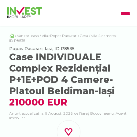
Vanzari casa / vila
Popas Pacurari
Casa / vila 4 camere
ID P8535
Popas Pacurari, Iasi, ID P8535
Case INDIVIDUALE
Complex Rezidențial
P+1E+POD 4 Camere-
Platoul Beldiman-Iași
210000 EUR
Anunt actualizat la: 9 August, 2026, de Rareș Bucovineanu, Agent
Imobiliar.