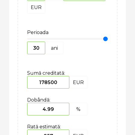
EUR
Perioada
ani
Sumă creditată:
EUR
Dobândă:
%
Rată estimată: