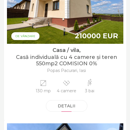
210000 EUR
DE VÂNZARE
Casa / vila,
Casă individuală cu 4 camere și teren
550mp2 COMISION 0%
Popas Pacurari, Iasi
130 mp
4 camere
3 bai
DETALII