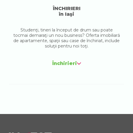
ÎNCHIRIERI
în Iaşi
Studenţi, tineri la început de drum sau poate
tocmai demaraţi un nou business? Oferta imobiliară
de apartamente, spaţii sau case de închiriat, include
soluţii pentru noi toţi.
Închirieri