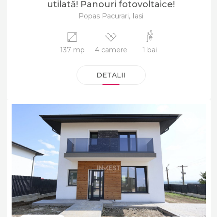
utilată! Panouri fotovoltaice!
Popas Pacurari, Iasi
137 mp
4 camere
1 bai
DETALII