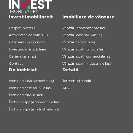
Invest Imobiliare®
Imobiliare de vânzare
Despre Invest®
Vânzări apartamente Iaşi
Activitatea consilierului
Vânzări case sau vile Iaşi
Estimarea proprietatii
Vânzări terenuri Iaşi
Investesc in imobiliare
Vânzări spatii birouri Iaşi
Cariera ta la noi
Vânzări spaţii comerciale Iaşi
Contact
Vânzări spatii industriale Iaşi
De închiriat
Detalii
Închirieri apartamente Iaşi
Termeni şi condiţii
Închirieri case sau vile Iaşi
ANPC
Închirieri birouri Iaşi
Închirieri spaţii comerciale Iaşi
Închirieri spaţii industriale Iaşi