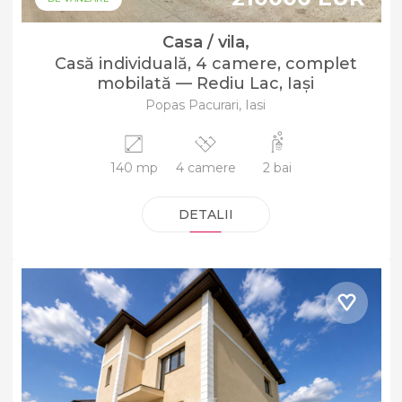
Casa / vila,
Casă individuală, 4 camere, complet
mobilată — Rediu Lac, Iași
Popas Pacurari, Iasi
140 mp
4 camere
2 bai
DETALII