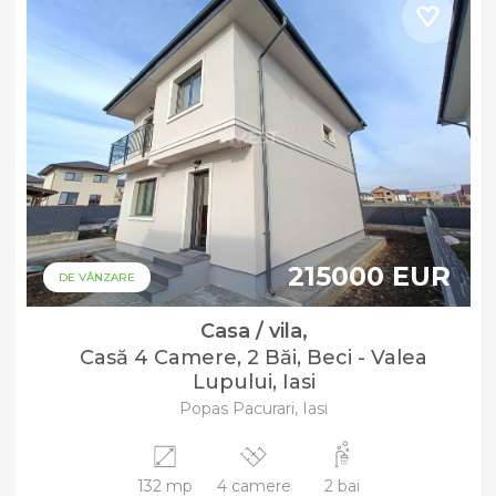
215000 EUR
DE VÂNZARE
Casa / vila,
Casă 4 Camere, 2 Băi, Beci - Valea
Lupului, Iasi
Popas Pacurari, Iasi
132 mp
4 camere
2 bai