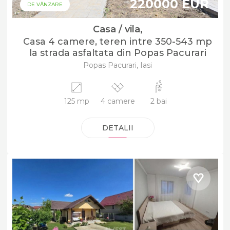
220000 EUR
DE VÂNZARE
Casa / vila,
Casa 4 camere, teren intre 350-543 mp
la strada asfaltata din Popas Pacurari
Popas Pacurari, Iasi
125 mp
4 camere
2 bai
DETALII