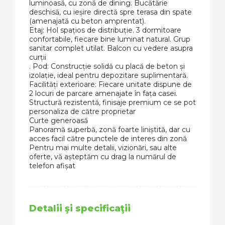
luminoasă, cu zonă de dining. Bucătărie
deschisă, cu ieșire directă spre terasa din spate
(amenajată cu beton amprentat).
Etaj: Hol spațios de distribuție. 3 dormitoare
confortabile, fiecare bine luminat natural. Grup
sanitar complet utilat. Balcon cu vedere asupra
curții
. Pod: Construcție solidă cu placă de beton și
izolație, ideal pentru depozitare suplimentară.
Facilități exterioare: Fiecare unitate dispune de
2 locuri de parcare amenajate în fața casei.
Structură rezistentă, finisaje premium ce se pot
personaliza de către proprietar
Curte generoasă
Panoramă superbă, zonă foarte liniștită, dar cu
acces facil către punctele de interes din zonă
Pentru mai multe detalii, vizionări, sau alte
oferte, vă așteptăm cu drag la numărul de
telefon afișat
Detalii şi specificaţii