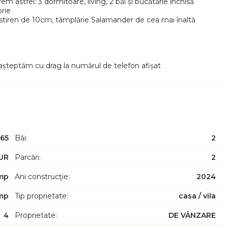
m astfel: 3 dormitoare, living, 2 băi și bucătărie închisă
prie
istiren de 10cm, tâmplărie Salamander de cea mai înaltă
ă așteptăm cu drag la numărul de telefon afișat
65
Băi:
2
UR
Parcări:
2
mp
Ani construcţie:
2024
mp
Tip proprietate:
casa / vila
4
Proprietate:
DE VÂNZARE