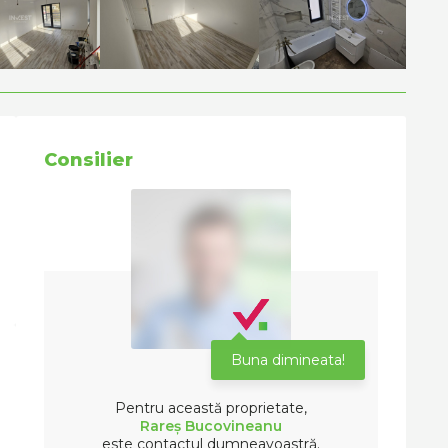
Consilier
Buna dimineata!
Pentru această proprietate,
Rareș Bucovineanu
este contactul dumneavoastră.