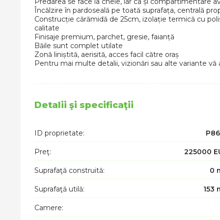
Predarea se face la cheie, iar ca și compartimentare ave
Încălzire în pardoseală pe toată suprafața, centrală pro
Construcție cărămidă de 25cm, izolație termică cu pol
calitate
Finisaje premium, parchet, gresie, faianță
Băile sunt complet utilate
Zonă liniștită, aerisită, acces facil către oraș
Pentru mai multe detalii, vizionări sau alte variante v
Detalii şi specificaţii
ID proprietate:
P86
Preţ:
225000 E
Suprafaţă construită:
0 
Suprafaţă utilă:
153 
Camere: