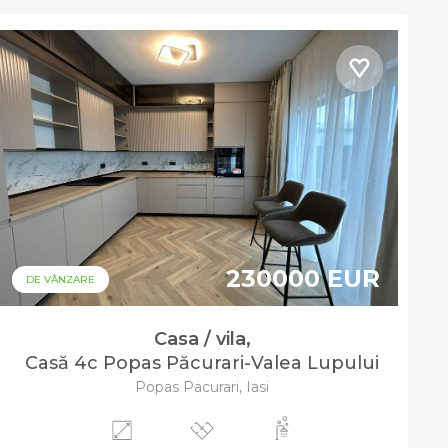
230000 EUR
DE VÂNZARE
Casa / vila,
Casă 4c Popas Păcurari-Valea Lupului
Popas Pacurari, Iasi