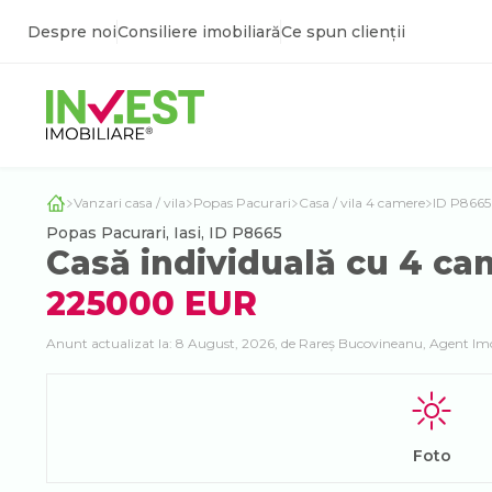
Despre noi
Consiliere imobiliară
Ce spun clienții
Vanzari casa / vila
Popas Pacurari
Casa / vila 4 camere
ID P8665
Popas Pacurari, Iasi, ID P8665
Casă individuală cu 4 cam
225000 EUR
Anunt actualizat la: 8 August, 2026, de Rareș Bucovineanu, Agent Imo
Foto