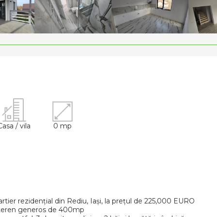
Casa / vila
0 mp
tier rezidențial din Rediu, Iași, la prețul de 225,000 EURO
n teren generos de 400mp