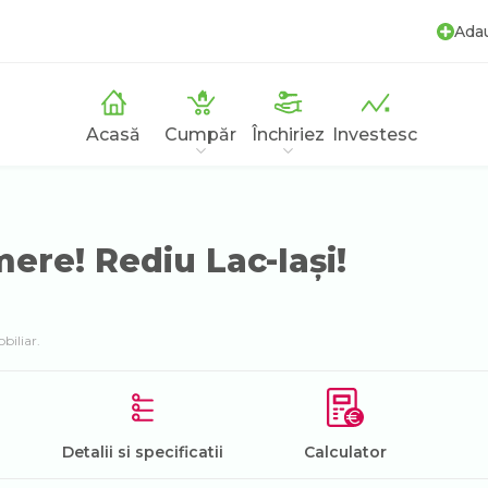
Ada
Acasă
Cumpăr
Închiriez
Investesc
ere! Rediu Lac-Iași!
biliar.
Detalii si specificatii
Calculator