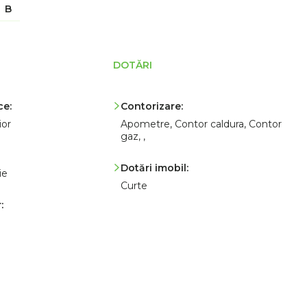
B
DOTĂRI
ce:
Contorizare:
ior
Apometre, Contor caldura, Contor
gaz, ,
Dotări imobil:
ie
Curte
: