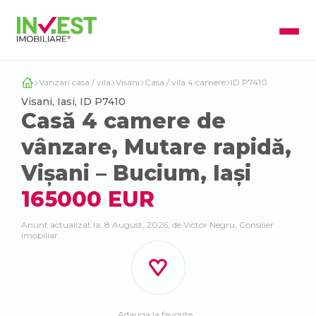
Vanzari casa / vila
Visani
Casa / vila 4 camere
ID P7410
Visani, Iasi, ID P7410
Casă 4 camere de
vânzare, Mutare rapidă,
Vișani – Bucium, Iași
165000 EUR
Anunt actualizat la: 8 August, 2026, de Victor Negru, Consilier
Imobiliar.
Adauga la favorite