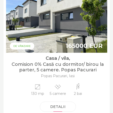
165000 EUR
DE VÂNZARE
Casa / vila,
Comision 0% Casă cu dormitor/ birou la
parter, 5 camere. Popas Pacurari
Popas Pacurari, Iasi
130 mp
5 camere
2 bai
DETALII