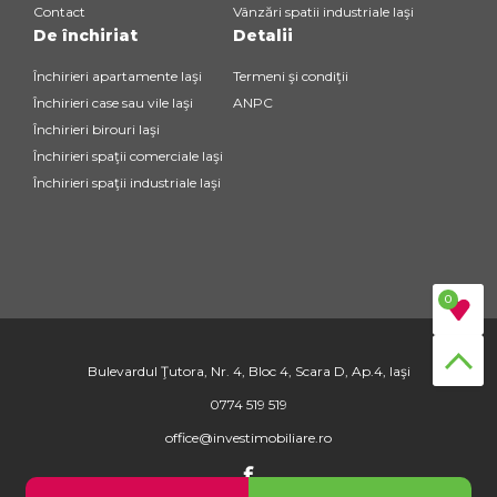
Contact
Vânzări spatii industriale Iaşi
De închiriat
Detalii
Închirieri apartamente Iaşi
Termeni şi condiţii
Închirieri case sau vile Iaşi
ANPC
Închirieri birouri Iaşi
Închirieri spaţii comerciale Iaşi
Închirieri spaţii industriale Iaşi
0
Bulevardul Ţutora, Nr. 4, Bloc 4, Scara D, Ap.4, Iaşi
0774 519 519
office@investimobiliare.ro