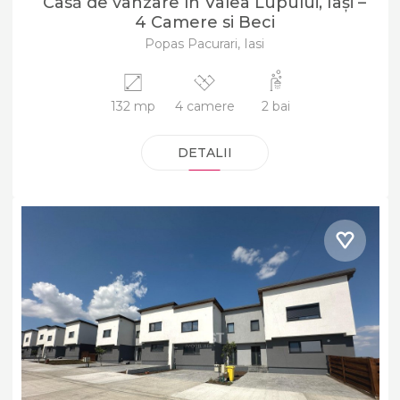
Casă de vânzare în Valea Lupului, Iași –
4 Camere si Beci
Popas Pacurari, Iasi
132 mp
4 camere
2 bai
DETALII