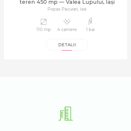
teren 450 mp — Valea Lupului, Iași
Popas Pacurari, Iasi
110 mp
4 camere
1 bai
DETALII