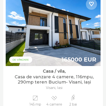
165000 EUR
DE VÂNZARE
Casa / vila,
Casa de vanzare 4 camere, 116mpu,
290mp teren Bucium- Visani, Iași
Visani, Iasi
145 mp
4 camere
2 bai