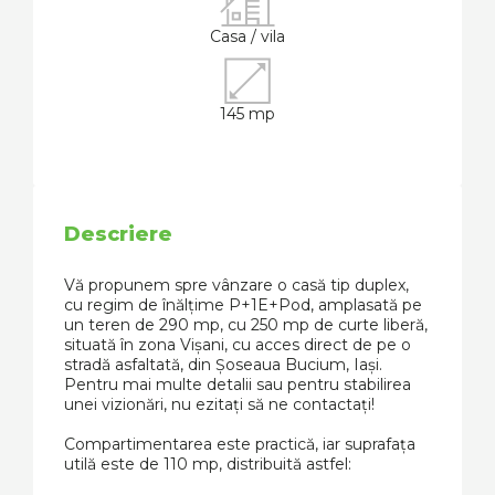
Casa / vila
145 mp
Descriere
Vă propunem spre vânzare o casă tip duplex,
cu regim de înălțime P+1E+Pod, amplasată pe
un teren de 290 mp, cu 250 mp de curte liberă,
situată în zona Vișani, cu acces direct de pe o
stradă asfaltată, din Șoseaua Bucium, Iași.
Pentru mai multe detalii sau pentru stabilirea
unei vizionări, nu ezitați să ne contactați!
Compartimentarea este practică, iar suprafața
utilă este de 110 mp, distribuită astfel: