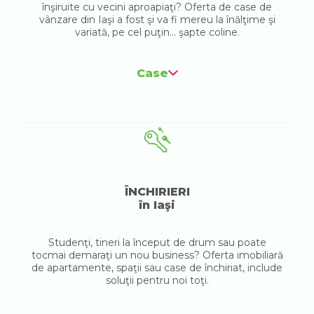
înşiruite cu vecini aproapiaţi? Oferta de case de
vânzare din Iaşi a fost şi va fi mereu la înălţime şi
variată, pe cel puţin... şapte coline.
Case
ÎNCHIRIERI
în Iaşi
Studenţi, tineri la început de drum sau poate
tocmai demaraţi un nou business? Oferta imobiliară
de apartamente, spaţii sau case de închiriat, include
soluţii pentru noi toţi.