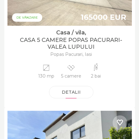
165000 EUR
DE VÂNZARE
Casa / vila,
CASA 5 CAMERE POPAS PACURARI-
VALEA LUPULUI
Popas Pacurari, Iasi
130 mp
5 camere
2 bai
DETALII