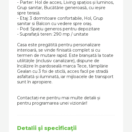
- Parter: Hol de acces, Living spațios și luminos,
Grup sanitar, Bucătărie generoasă, cu ieșire
spre terasă.
- Etaj: 3 dormitoare confortabile, Hol, Grup
sanitar si Balcon cu vedere spre oraș.
- Pod: Spațiu generos pentru depozitare
- Suprafață teren: 290 mp / unitate
Casa este pregătită pentru personalizare
interioară, se vinde finisată complet si cu
termen de mutare rapid. Este branșată la toate
utilitățile (inclusiv canalizare), dispune de
încălzire în pardoseală marca Tece, tâmplărie
Gealan cu 3 foi de sticlă, acces facil pe stradă
asfaltată și iluminată, iar mijloacele de transport
sunt în apropiere.
Contactați-ne pentru mai multe detalii și
pentru programarea unei vizionări!
Detalii şi specificaţii