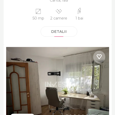
Canta, Iasi
50 mp
2 camere
1 bai
DETALII