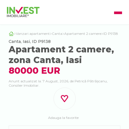
Vanzari apartament
Canta
Apartament 2 camere
ID P9138
Canta, Iasi, ID P9138
Apartament 2 camere,
zona Canta, Iasi
80000 EUR
Anunt actualizat la: 7 August, 2026, de Petrică Pătrășcanu,
Consilier Imobiliar.
Adauga la favorite