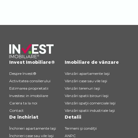
Invest Imobiliare®
Imobiliare de vânzare
Despre Invest®
Vânzări apartamente Iaşi
Activitatea consilierului
Vânzări case sau vile Iaşi
Estimarea proprietatii
Vânzări terenuri Iaşi
Investesc in imobiliare
Vânzări spatii birouri Iaşi
Cariera ta la noi
Vânzări spaţii comerciale Iaşi
Contact
Vânzări spatii industriale Iaşi
De închiriat
Detalii
Închirieri apartamente Iaşi
Termeni şi condiţii
Închirieri case sau vile Iaşi
ANPC