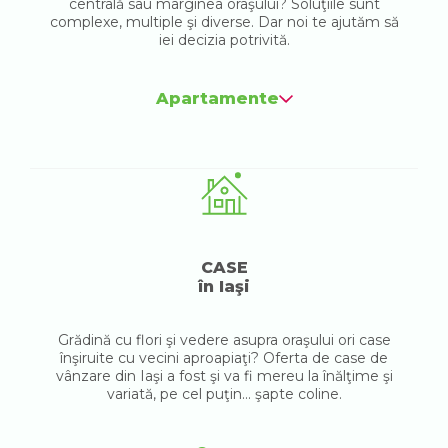
centrală sau marginea oraşului? Soluţiile sunt
complexe, multiple şi diverse. Dar noi te ajutăm să
iei decizia potrivită.
Apartamente
CASE
în Iaşi
Grădină cu flori şi vedere asupra oraşului ori case
înşiruite cu vecini aproapiaţi? Oferta de case de
vânzare din Iaşi a fost şi va fi mereu la înălţime şi
variată, pe cel puţin... şapte coline.