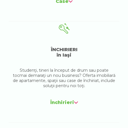
Case
ÎNCHIRIERI
în Iaşi
Studenţi, tineri la început de drum sau poate
tocmai demaraţi un nou business? Oferta imobiliară
de apartamente, spaţii sau case de închiriat, include
soluţii pentru noi toţi.
Închirieri