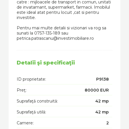
catre : mijloacele de transport in comun, unitati
de invatamant, supermarket, farmacii. Imobilul
este ideal atat pentru locuit ,cat si pentru
investitie.
Pentru mai multe detalii si vizionari va rog sa
sunati la 0757-135-189 sau
petrica.patrascanu@investimobiliare.ro
Detalii şi specificaţii
ID proprietate:
P9138
Preţ:
80000 EUR
Suprafaţă construită:
42 mp
Suprafaţă utilă:
42 mp
Camere:
2