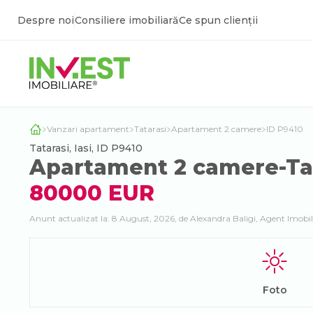
Despre noi
Consiliere imobiliară
Ce spun clienții
Vanzari apartament
Tatarasi
Apartament 2 camere
ID P9410
Tatarasi, Iasi, ID P9410
Apartament 2 camere-Tat
80000 EUR
Anunt actualizat la: 8 August, 2026, de Alexandra Baligi, Agent Imobil
Foto