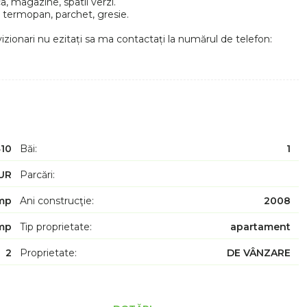
a, magazine, spatii verzi.
 termopan, parchet, gresie.
vizionari nu ezitați sa ma contactați la numărul de telefon:
10
Băi:
1
UR
Parcări:
mp
Ani construcţie:
2008
mp
Tip proprietate:
apartament
2
Proprietate:
DE VÂNZARE