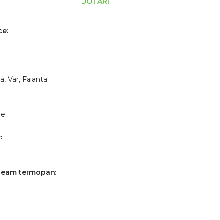
DOTĂRI
ce:
a, Var, Faianta
ie
:
 geam termopan: