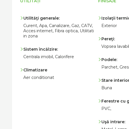
UTILITĂȚI
FINISAJE
Utilităţi generale:
Izolaţii termi
Curent, Apa, Canalizare, Gaz, CATV,
Exterior
Acces internet, Fibra optica, Utilitati
in zona
Pereţi:
Vopsea lavabil
Sistem încălzire:
Centrala imobil, Calorifere
Podele:
Parchet, Gres
Climatizare
Aer conditionat
Stare interior
Buna
Ferestre cu
PVC,
Uşă intrare: