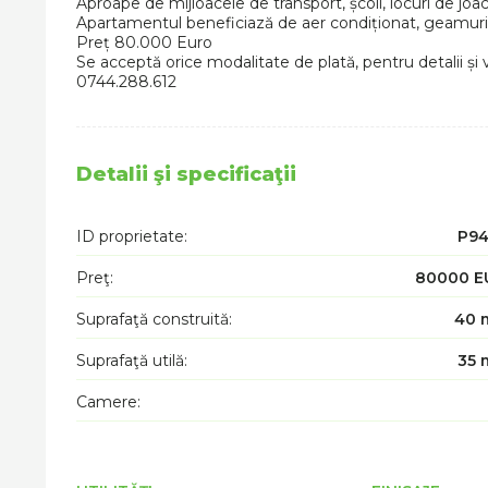
Aproape de mijloacele de transport, școli, locuri de joac
Apartamentul beneficiază de aer condiționat, geamuri
Preț 80.000 Euro
Se acceptă orice modalitate de plată, pentru detalii și 
0744.288.612
Detalii şi specificaţii
ID proprietate:
P94
Preţ:
80000 E
Suprafaţă construită:
40 
Suprafaţă utilă:
35 
Camere: