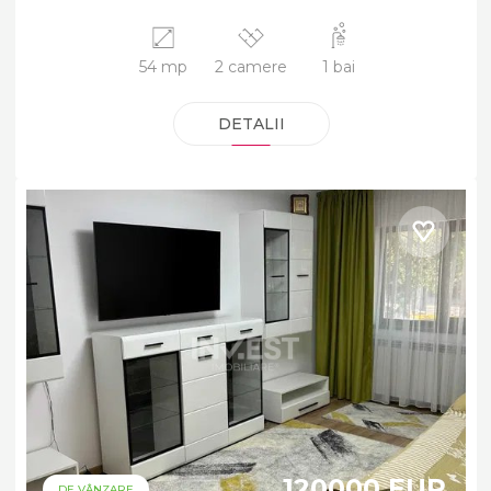
54 mp
2 camere
1 bai
DETALII
120000 EUR
DE VÂNZARE