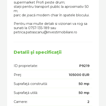
supermarket Profi peste drum;
stații pentru transport public la aproximativ 50
m;
parc de joacă modern chiar în spatele blocului.
Pentru mai multe detalii si vizionari va rog sa
sunati la 0757-135-189 sau
petrica.patrascanu@investimobiliare.ro
Detalii şi specificaţii
ID proprietate:
P9219
Preţ:
105000 EUR
Suprafaţă construită:
50 mp
Suprafaţă utilă:
50 mp
Camere:
2