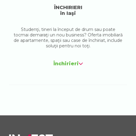
ÎNCHIRIERI
în Iaşi
Studenţi, tineri la început de drum sau poate
tocmai demaraţi un nou business? Oferta imobiliară
de apartamente, spaţii sau case de închiriat, include
soluţii pentru noi toţi.
Închirieri