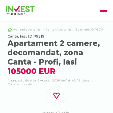
Vanzari apartament
Canta
Apartament 2 camere
ID P9219
Canta, Iasi, ID P9219
Apartament 2 camere,
decomandat, zona
Canta - Profi, Iasi
105000 EUR
Anunt actualizat la: 6 August, 2026, de Petrică Pătrășcanu,
Consilier Imobiliar.
Adauga la favorite