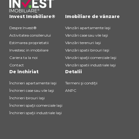
Invest Imobiliare®
Imobiliare de vânzare
Despre Invest®
Vânzări apartamente Iaşi
Activitatea consilierului
Vânzări case sau vile Iaşi
Estimarea proprietatii
Vânzări terenuri Iaşi
Investesc in imobiliare
Vânzări spatii birouri Iaşi
Cariera ta la noi
Vânzări spaţii comerciale Iaşi
Contact
Vânzări spatii industriale Iaşi
De închiriat
Detalii
Închirieri apartamente Iaşi
Termeni şi condiţii
Închirieri case sau vile Iaşi
ANPC
Închirieri birouri Iaşi
Închirieri spaţii comerciale Iaşi
Închirieri spaţii industriale Iaşi