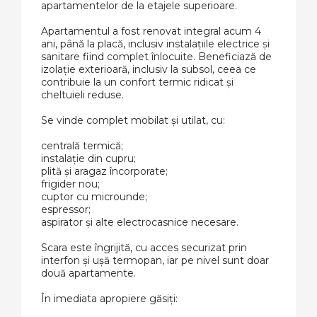
apartamentelor de la etajele superioare.
Apartamentul a fost renovat integral acum 4
ani, până la placă, inclusiv instalațiile electrice și
sanitare fiind complet înlocuite. Beneficiază de
izolație exterioară, inclusiv la subsol, ceea ce
contribuie la un confort termic ridicat și
cheltuieli reduse.
Se vinde complet mobilat și utilat, cu:
centrală termică;
instalație din cupru;
plită și aragaz încorporate;
frigider nou;
cuptor cu microunde;
espressor;
aspirator și alte electrocasnice necesare.
Scara este îngrijită, cu acces securizat prin
interfon și ușă termopan, iar pe nivel sunt doar
două apartamente.
În imediata apropiere găsiți: