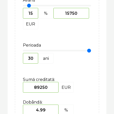
Avans
%
EUR
Perioada
ani
Sumă creditată:
EUR
Dobândă:
%