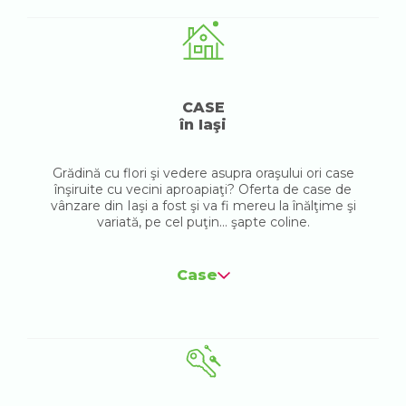
CASE
în Iaşi
Grădină cu flori şi vedere asupra oraşului ori case
înşiruite cu vecini aproapiaţi? Oferta de case de
vânzare din Iaşi a fost şi va fi mereu la înălţime şi
variată, pe cel puţin... şapte coline.
Case