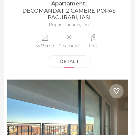
Apartament,
DECOMANDAT 2 CAMERE POPAS
PACURARI, IASI
Popas Pacurari, Iasi
55.69 mp
2 camere
1 bai
DETALII