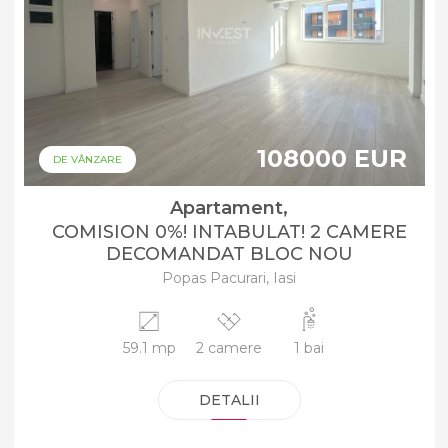
108000 EUR
DE VÂNZARE
Apartament,
COMISION 0%! INTABULAT! 2 CAMERE
DECOMANDAT BLOC NOU
Popas Pacurari, Iasi
59.1 mp
2 camere
1 bai
DETALII