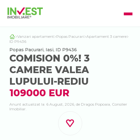
Vanzari apartament
Popas Pacurari
Apartament 3 camere
ID P9436
Popas Pacurari, Iasi, ID P9436
COMISION 0%! 3
CAMERE VALEA
LUPULUI-REDIU
109000 EUR
Anunt actualizat la: 6 August, 2026, de Dragos Popoaia, Consilier
Imobiliar.