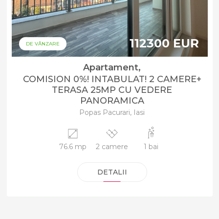
112300 EUR
DE VÂNZARE
Apartament,
COMISION 0%! INTABULAT! 2 CAMERE+
TERASA 25MP CU VEDERE
PANORAMICA
Popas Pacurari, Iasi
76.6 mp
2 camere
1 bai
DETALII