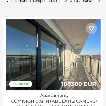
Va recomandam proprietati cu specificatii asemanatoare
108300 EUR
DE VÂNZARE
Apartament,
COMISION 0%! INTABULAT! 2 CAMERE+