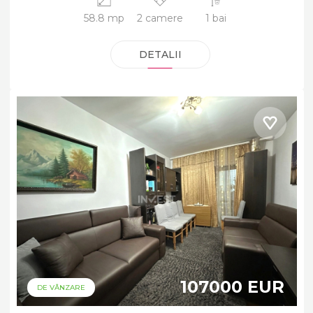
58.8 mp
2 camere
1 bai
DETALII
107000 EUR
DE VÂNZARE