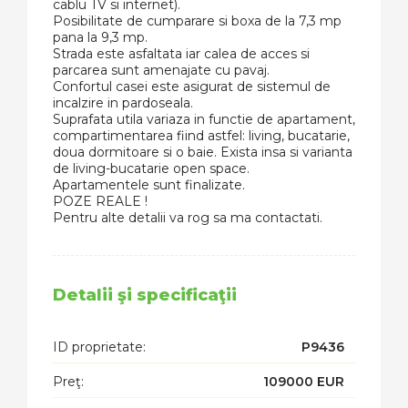
cablu TV si internet).
Posibilitate de cumparare si boxa de la 7,3 mp
pana la 9,3 mp.
Strada este asfaltata iar calea de acces si
parcarea sunt amenajate cu pavaj.
Confortul casei este asigurat de sistemul de
incalzire in pardoseala.
Suprafata utila variaza in functie de apartament,
compartimentarea fiind astfel: living, bucatarie,
doua dormitoare si o baie. Exista insa si varianta
de living-bucatarie open space.
Apartamentele sunt finalizate.
POZE REALE !
Pentru alte detalii va rog sa ma contactati.
Detalii şi specificaţii
ID proprietate:
P9436
Preţ:
109000 EUR