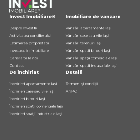
Invest Imobiliare®
Imobiliare de vânzare
Despre Invest®
Vânzări apartamente Iaşi
Activitatea consilierului
Vânzări case sau vile Iaşi
Estimarea proprietatii
Vânzări terenuri Iaşi
Investesc in imobiliare
Vânzări spatii birouri Iaşi
Cariera ta la noi
Vânzări spaţii comerciale Iaşi
Contact
Vânzări spatii industriale Iaşi
De închiriat
Detalii
Închirieri apartamente Iaşi
Termeni şi condiţii
Închirieri case sau vile Iaşi
ANPC
Închirieri birouri Iaşi
Închirieri spaţii comerciale Iaşi
Închirieri spaţii industriale Iaşi