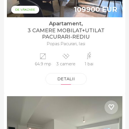
109900 EUR
DE VÂNZARE
Apartament,
3 CAMERE MOBILAT+UTILAT
PACURARI-REDIU
Popas Pacurari, Iasi
64.9 mp
3 camere
1 bai
DETALII