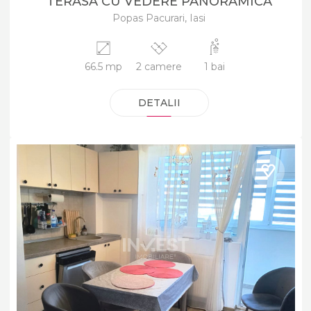
TERASA CU VEDERE PANORAMICA
Popas Pacurari, Iasi
66.5 mp
2 camere
1 bai
DETALII