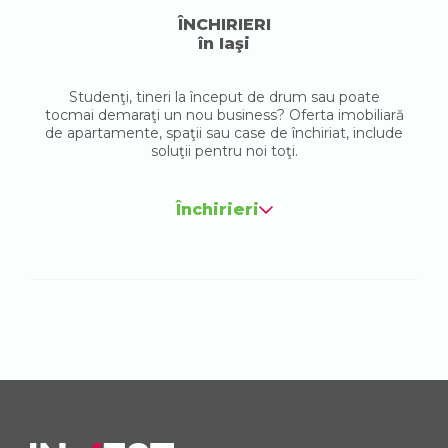
ÎNCHIRIERI
în Iaşi
Studenţi, tineri la început de drum sau poate
tocmai demaraţi un nou business? Oferta imobiliară
de apartamente, spaţii sau case de închiriat, include
soluţii pentru noi toţi.
Închirieri