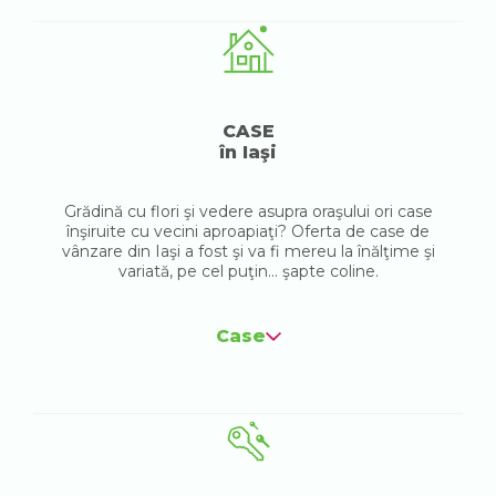
CASE
în Iaşi
Grădină cu flori şi vedere asupra oraşului ori case
înşiruite cu vecini aproapiaţi? Oferta de case de
vânzare din Iaşi a fost şi va fi mereu la înălţime şi
variată, pe cel puţin... şapte coline.
Case