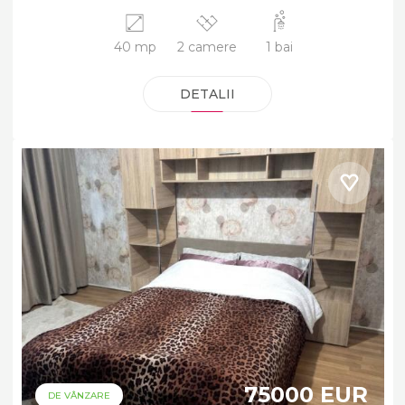
40 mp
2 camere
1 bai
DETALII
75000 EUR
DE VÂNZARE