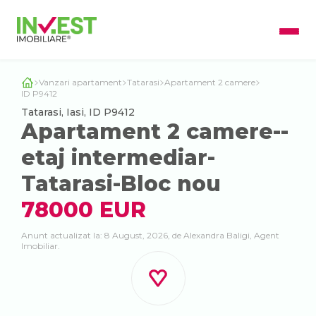
Vanzari apartament
Tatarasi
Apartament 2 camere
ID P9412
Tatarasi, Iasi, ID P9412
Apartament 2 camere--
etaj intermediar-
Tatarasi-Bloc nou
78000 EUR
Anunt actualizat la: 8 August, 2026, de Alexandra Baligi, Agent
Imobiliar.