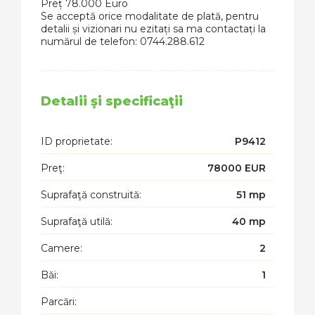
Preț 78.000 Euro
Se acceptă orice modalitate de plată, pentru
detalii și vizionari nu ezitați sa ma contactați la
numărul de telefon: 0744.288.612
Detalii şi specificaţii
ID proprietate:
P9412
Preţ:
78000 EUR
Suprafaţă construită:
51 mp
Suprafaţă utilă:
40 mp
Camere:
2
Băi:
1
Parcări: