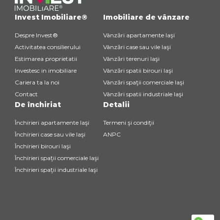
Invest Imobiliare®
Imobiliare de vânzare
Despre Invest®
Vânzări apartamente Iaşi
Activitatea consilierului
Vânzări case sau vile Iaşi
Estimarea proprietatii
Vânzări terenuri Iaşi
Investesc in imobiliare
Vânzări spatii birouri Iaşi
Cariera ta la noi
Vânzări spaţii comerciale Iaşi
Contact
Vânzări spatii industriale Iaşi
De închiriat
Detalii
Închirieri apartamente Iaşi
Termeni şi condiţii
Închirieri case sau vile Iaşi
ANPC
Închirieri birouri Iaşi
Închirieri spaţii comerciale Iaşi
Închirieri spaţii industriale Iaşi