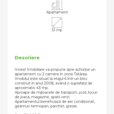
Apartament
51 mp
Descriere
Invest Imobiliare va propune spre achiziție un
apartament cu 2 camere în zona Tătărași.
Imobilul este situat la etajul 6 într-un bloc
construit în anul 2008, având o suprafață de
aproximativ 43 mp.
Aproape de mijloacele de transport, școli, locuri
de joaca, magazine, spatii verzi.
Apartamentul beneficiază de aer condiționat,
geamuri termopan, parchet, gresie.