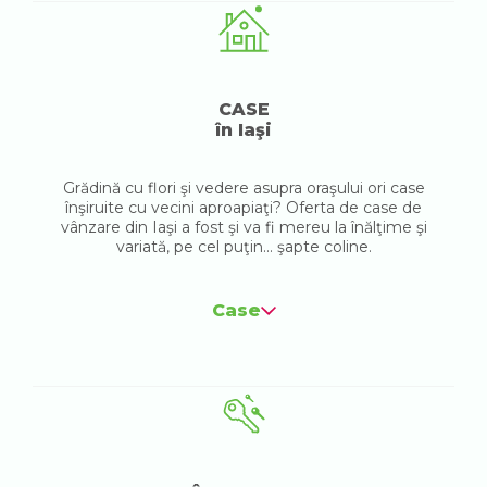
CASE
în Iaşi
Grădină cu flori şi vedere asupra oraşului ori case
înşiruite cu vecini aproapiaţi? Oferta de case de
vânzare din Iaşi a fost şi va fi mereu la înălţime şi
variată, pe cel puţin... şapte coline.
Case