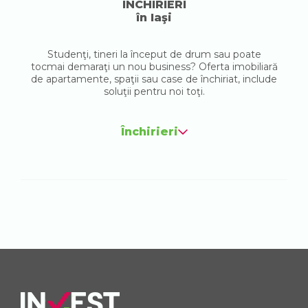
ÎNCHIRIERI
în Iaşi
Studenţi, tineri la început de drum sau poate
tocmai demaraţi un nou business? Oferta imobiliară
de apartamente, spaţii sau case de închiriat, include
soluţii pentru noi toţi.
Închirieri