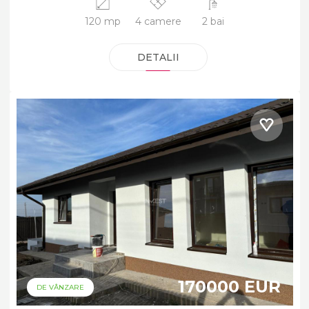
120 mp
4 camere
2 bai
DETALII
170000 EUR
DE VÂNZARE