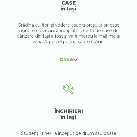
CASE
în Iaşi
Grădină cu flori şi vedere asupra oraşului ori case
înşiruite cu vecini aproapiaţi? Oferta de case de
vânzare din Iaşi a fost şi va fi mereu la înălţime şi
variată, pe cel puţin... şapte coline.
Case
ÎNCHIRIERI
în Iaşi
Studenţi, tineri la început de drum sau poate