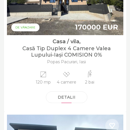
170000 EUR
DE VÂNZARE
Casa / vila,
Casă Tip Duplex 4 Camere Valea
Lupului-Iași COMISION 0%
Popas Pacurari, Iasi
120 mp
4 camere
2 bai
DETALII