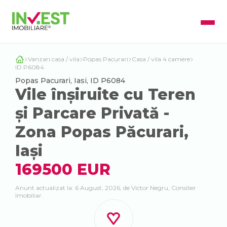
Vanzari casa / vila
Popas Pacurari
Casa / vila 4 camere
ID P6084
Popas Pacurari, Iasi, ID P6084
Vile înșiruite cu Teren
și Parcare Privată -
Zona Popas Păcurari,
Iași
169500 EUR
Anunt actualizat la: 6 August, 2026, de Victor Negru, Consilier
Imobiliar.