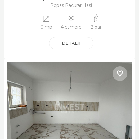
Popas Pacurari, Iasi
0 mp
4 camere
2 bai
DETALII