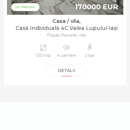
170000 EUR
DE VÂNZARE
Casa / vila,
Casă Individuală 4C Valea Lupului-Iași
Popas Pacurari, Iasi
120 mp
4 camere
2 bai
DETALII