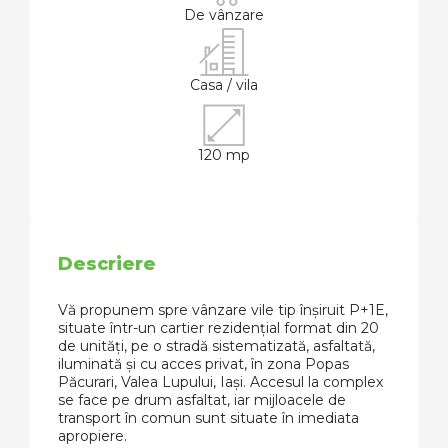
De vânzare
Casa / vila
120 mp
Descriere
Vă propunem spre vânzare vile tip înșiruit P+1E,
situate într-un cartier rezidențial format din 20
de unități, pe o stradă sistematizată, asfaltată,
iluminată și cu acces privat, în zona Popas
Păcurari, Valea Lupului, Iași. Accesul la complex
se face pe drum asfaltat, iar mijloacele de
transport în comun sunt situate în imediata
apropiere.