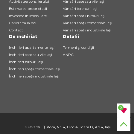
Activitatea consilierului
Vânzări case sau vile Iaşi
Estimarea proprietatii
Vânzări terenuri Iaşi
Investesc in imobiliare
Vânzări spatii birouri Iaşi
Cariera ta la noi
Vânzări spaţii comerciale Iaşi
Contact
Vânzări spatii industriale Iaşi
De închiriat
Detalii
Închirieri apartamente Iaşi
Termeni şi condiţii
Închirieri case sau vile Iaşi
ANPC
Închirieri birouri Iaşi
Închirieri spaţii comerciale Iaşi
Închirieri spaţii industriale Iaşi
0
Bulevardul Ţutora, Nr. 4, Bloc 4, Scara D, Ap.4, Iaşi