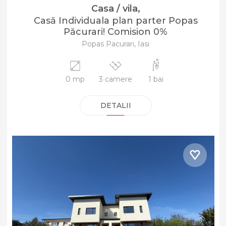
Casa / vila,
Casă Individuala plan parter Popas
Păcurari! Comision 0%
Popas Pacurari, Iasi
0 mp
3 camere
1 bai
DETALII