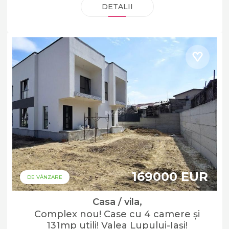
DETALII
169000 EUR
DE VÂNZARE
Casa / vila,
Complex nou! Case cu 4 camere și
131mp utili! Valea Lupului-Iași!