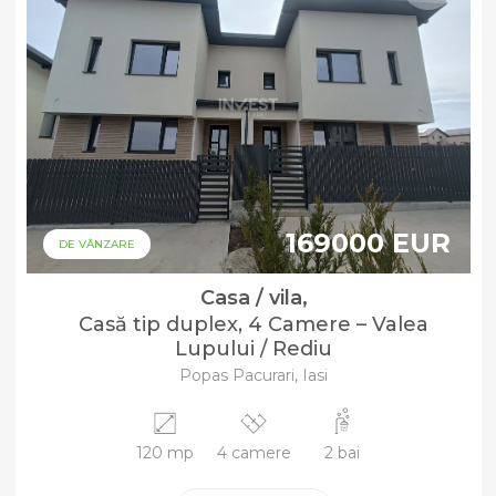
169000 EUR
DE VÂNZARE
Casa / vila,
Casă tip duplex, 4 Camere – Valea
Lupului / Rediu
Popas Pacurari, Iasi
120 mp
4 camere
2 bai