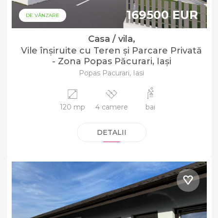
169500 EUR
DE VÂNZARE
Casa / vila,
Vile înșiruite cu Teren și Parcare Privată
- Zona Popas Păcurari, Iași
Popas Pacurari, Iasi
120 mp
4 camere
bai
DETALII