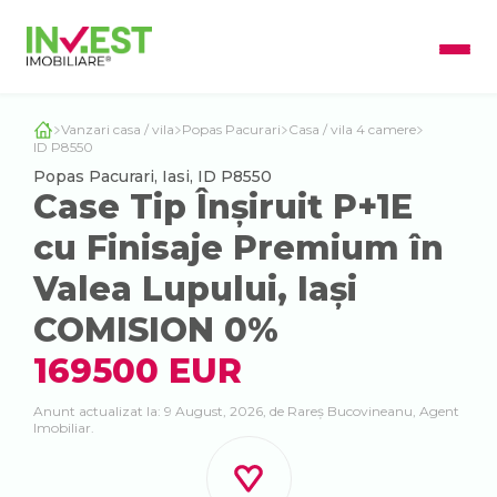
Vanzari casa / vila
Popas Pacurari
Casa / vila 4 camere
ID P8550
Popas Pacurari, Iasi, ID P8550
Case Tip Înșiruit P+1E
cu Finisaje Premium în
Valea Lupului, Iași
COMISION 0%
169500 EUR
Anunt actualizat la: 9 August, 2026, de Rareș Bucovineanu, Agent
Imobiliar.