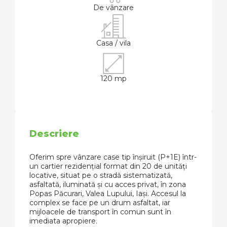
De vânzare
Casa / vila
120 mp
Descriere
Oferim spre vânzare case tip înșiruit (P+1E) într-
un cartier rezidențial format din 20 de unități
locative, situat pe o stradă sistematizată,
asfaltată, iluminată și cu acces privat, în zona
Popas Păcurari, Valea Lupului, Iași. Accesul la
complex se face pe un drum asfaltat, iar
mijloacele de transport în comun sunt în
imediata apropiere.