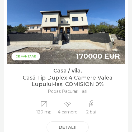
170000 EUR
DE VÂNZARE
Casa / vila,
Casă Tip Duplex 4 Camere Valea
Lupului-Iași COMISION 0%
Popas Pacurari, Iasi
120 mp
4 camere
2 bai
DETALII