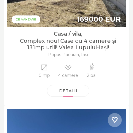
169000 EUR
DE VÂNZARE
Casa / vila,
Complex nou! Case cu 4 camere și
131mp utili! Valea Lupului-Iași!
Popas Pacurari, Iasi
0 mp
4 camere
2 bai
DETALII