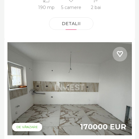
190 mp
5 camere
2 bai
DETALII
170000 EUR
DE VÂNZARE