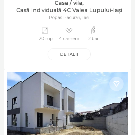
Casa / vila,
Casă Individuală 4C Valea Lupului-Iași
Popas Pacurari, Iasi
120 mp
4 camere
2 bai
DETALII