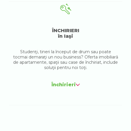
ÎNCHIRIERI
în Iaşi
Studenţi, tineri la început de drum sau poate
tocmai demaraţi un nou business? Oferta imobiliară
de apartamente, spaţii sau case de închiriat, include
soluţii pentru noi toţi.
Închirieri