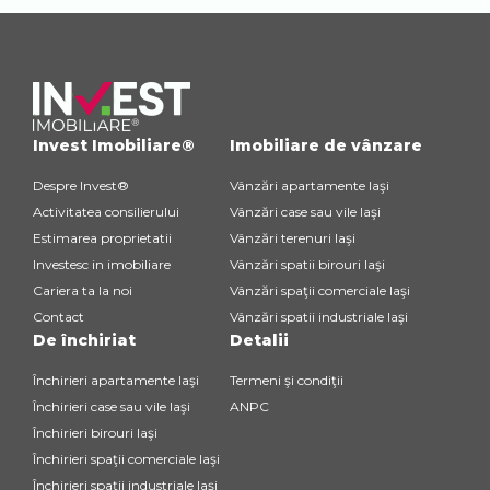
Invest Imobiliare®
Imobiliare de vânzare
Despre Invest®
Vânzări apartamente Iaşi
Activitatea consilierului
Vânzări case sau vile Iaşi
Estimarea proprietatii
Vânzări terenuri Iaşi
Investesc in imobiliare
Vânzări spatii birouri Iaşi
Cariera ta la noi
Vânzări spaţii comerciale Iaşi
Contact
Vânzări spatii industriale Iaşi
De închiriat
Detalii
Închirieri apartamente Iaşi
Termeni şi condiţii
Închirieri case sau vile Iaşi
ANPC
Închirieri birouri Iaşi
Închirieri spaţii comerciale Iaşi
Închirieri spaţii industriale Iaşi