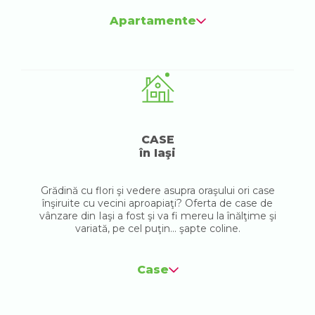
Apartamente
CASE
în Iaşi
Grădină cu flori şi vedere asupra oraşului ori case
înşiruite cu vecini aproapiaţi? Oferta de case de
vânzare din Iaşi a fost şi va fi mereu la înălţime şi
variată, pe cel puţin... şapte coline.
Case