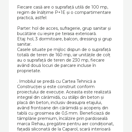
Fiecare casă are o suprafață utilă de 100 mp,
regim de înălțime P+1E și o compartimentare
practică, astfel:
Parter: hol de acces, sufragerie, grup sanitar și
bucătărie cu ieșire pe terasa exterioară.
Etaj: hol, 3 dormitoare, balcon, dressing și grup
sanitar.
Casele situate pe mijloc dispun de o suprafață
totală de teren de 160 mp, iar unitățile de colț
au o suprafață de teren de 230 mp, fiecare
având două locuri de parcare incluse în
proprietate.
. Imobilul se predă cu Cartea Tehnică a
Construcției și este construit conform
proiectului de execuție. Aceasta este realizată
integral din cărămidă, cu stâlpi din beton și
placă din beton, inclusiv deasupra etajului,
având frontoane din cărămidă și acoperiș din
tablă cu grosimea de 0,5 mm. Beneficiază de
tâmplărie premium, încălzire prin pardoseală
marca Rehau, pregătire pentru aer condiționat,
fațadă siliconată de la Caparol, scară interioară