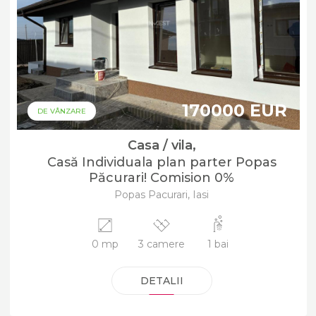
170000 EUR
DE VÂNZARE
Casa / vila,
Casă Individuala plan parter Popas
Păcurari! Comision 0%
Popas Pacurari, Iasi
0 mp
3 camere
1 bai
DETALII