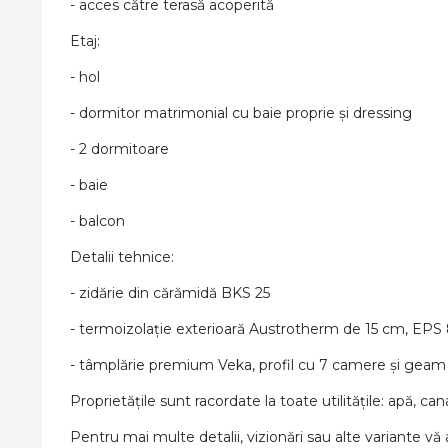
- acces către terasă acoperită
Etaj:
- hol
- dormitor matrimonial cu baie proprie și dressing
- 2 dormitoare
- baie
- balcon
Detalii tehnice:
- zidărie din cărămidă BKS 25
- termoizolație exterioară Austrotherm de 15 cm, EPS
- tâmplărie premium Veka, profil cu 7 camere și geam 
Proprietățile sunt racordate la toate utilitățile: apă, cana
Pentru mai multe detalii, vizionări sau alte variante v