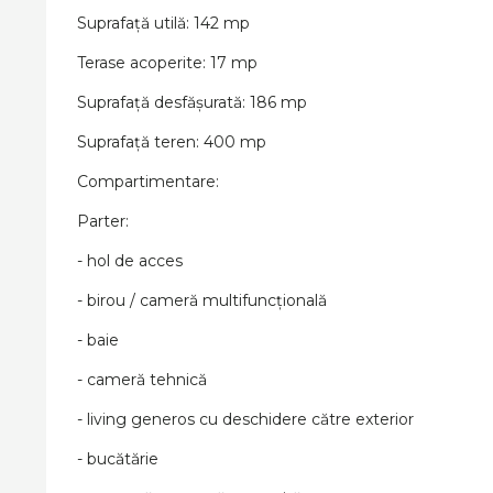
Suprafață utilă: 142 mp
Terase acoperite: 17 mp
Suprafață desfășurată: 186 mp
Suprafață teren: 400 mp
Compartimentare:
Parter:
- hol de acces
- birou / cameră multifuncțională
- baie
- cameră tehnică
- living generos cu deschidere către exterior
- bucătărie