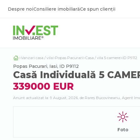
Despre noi
Consiliere imobiliară
Ce spun clienții
Vanzari casa / vila
Popas Pacurari
Casa / vila 5 camere
ID P9112
Popas Pacurari, Iasi, ID P9112
Casă Individuală 5 CAM
339000 EUR
Anunt actualizat la: 9 August, 2026, de Rareș Bucovineanu, Agent Imo
Foto