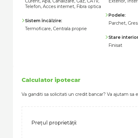
Curent, Apa, Canalizare, Gaz, CATV,
Exterior, Inter
Telefon, Acces internet, Fibra optica
Podele:
Sistem încălzire:
Parchet, Gres
Termoficare, Centrala proprie
Stare interior
Finisat
Calculator ipotecar
Va ganditi sa solicitati un credit bancar? Va ajutam sa e
Prețul proprietății: