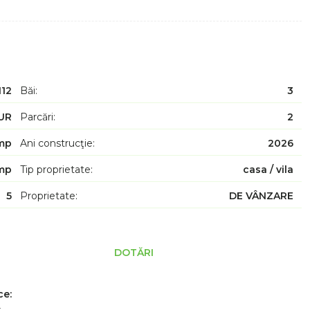
112
Băi:
3
UR
Parcări:
2
mp
Ani construcţie:
2026
mp
Tip proprietate:
casa / vila
5
Proprietate:
DE VÂNZARE
DOTĂRI
ce: