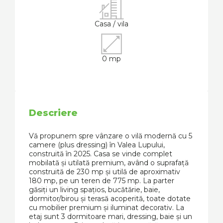
Casa / vila
0 mp
Descriere
Vă propunem spre vânzare o vilă modernă cu 5
camere (plus dressing) în Valea Lupului,
construită în 2025. Casa se vinde complet
mobilată și utilată premium, având o suprafață
construită de 230 mp și utilă de aproximativ
180 mp, pe un teren de 775 mp. La parter
găsiți un living spațios, bucătărie, baie,
dormitor/birou și terasă acoperită, toate dotate
cu mobilier premium și iluminat decorativ. La
etaj sunt 3 dormitoare mari, dressing, baie și un