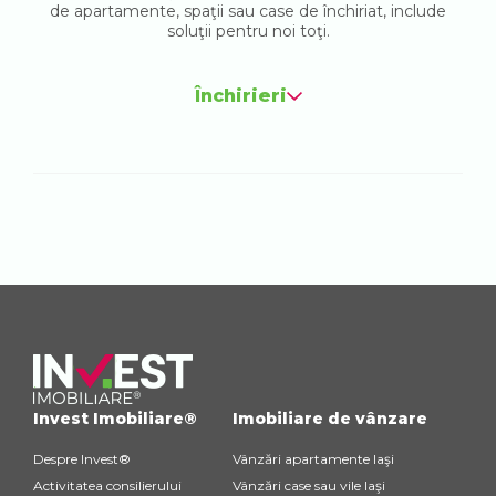
de apartamente, spaţii sau case de închiriat, include
soluţii pentru noi toţi.
Închirieri
Invest Imobiliare®
Imobiliare de vânzare
Despre Invest®
Vânzări apartamente Iaşi
Activitatea consilierului
Vânzări case sau vile Iaşi