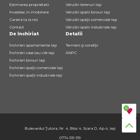
Estimarea proprietatii
Vânzări terenuri Iaşi
Investesc in imobiliare
Vânzări spatii birouri Iaşi
Cariera ta la noi
Vânzări spaţii comerciale Iaşi
Contact
Vânzări spatii industriale Iaşi
De închiriat
Detalii
Închirieri apartamente Iaşi
Termeni şi condiţii
Închirieri case sau vile Iaşi
ANPC
Închirieri birouri Iaşi
Închirieri spaţii comerciale Iaşi
Închirieri spaţii industriale Iaşi
0
Bulevardul Ţutora, Nr. 4, Bloc 4, Scara D, Ap.4, Iaşi
0774 519 519