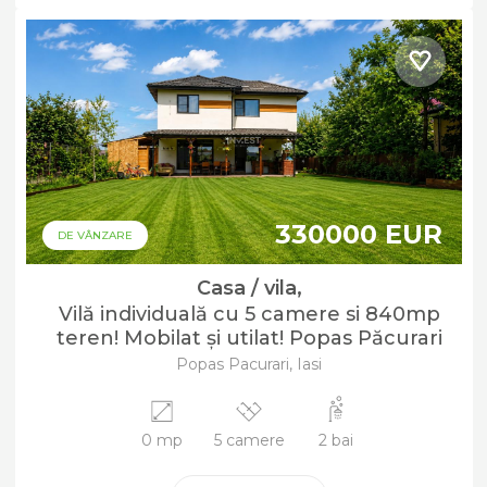
330000 EUR
DE VÂNZARE
Casa / vila,
Vilă individuală cu 5 camere si 840mp
teren! Mobilat și utilat! Popas Păcurari
Popas Pacurari, Iasi
0 mp
5 camere
2 bai