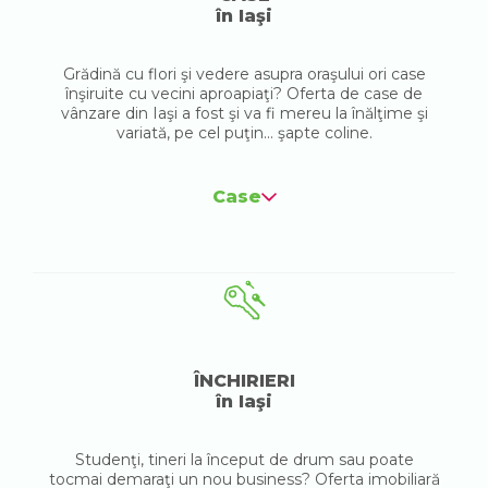
în Iaşi
Grădină cu flori şi vedere asupra oraşului ori case
înşiruite cu vecini aproapiaţi? Oferta de case de
vânzare din Iaşi a fost şi va fi mereu la înălţime şi
variată, pe cel puţin... şapte coline.
Case
ÎNCHIRIERI
în Iaşi
Studenţi, tineri la început de drum sau poate
tocmai demaraţi un nou business? Oferta imobiliară