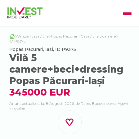
Vanzari casa / vila
Popas Pacurari
Casa / vila 5 camere
ID P9375
Popas Pacurari, Iasi, ID P9375
Vilă 5
camere+beci+dressing
Popas Păcurari-Iași
345000 EUR
Anunt actualizat la: 8 August, 2026, de Rareș Bucovineanu, Agent
Imobiliar.