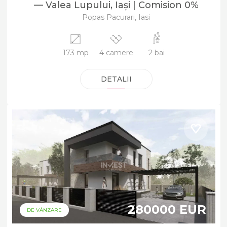
— Valea Lupului, Iași | Comision 0%
Popas Pacurari, Iasi
173 mp
4 camere
2 bai
DETALII
280000 EUR
DE VÂNZARE