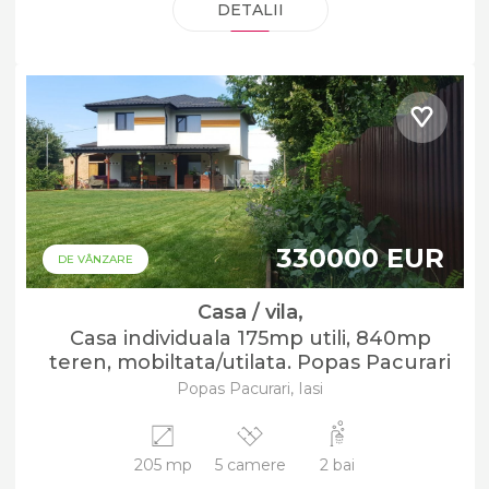
DETALII
330000 EUR
DE VÂNZARE
Casa / vila,
Casa individuala 175mp utili, 840mp
teren, mobiltata/utilata. Popas Pacurari
Popas Pacurari, Iasi
205 mp
5 camere
2 bai