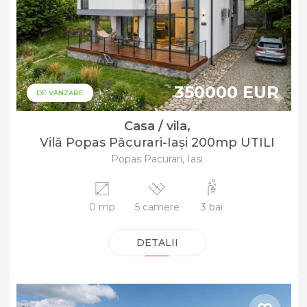
350000 EUR
DE VÂNZARE
Casa / vila,
Vilă Popas Păcurari-Iași 200mp UTILI
Popas Pacurari, Iasi
0 mp
5 camere
3 bai
DETALII