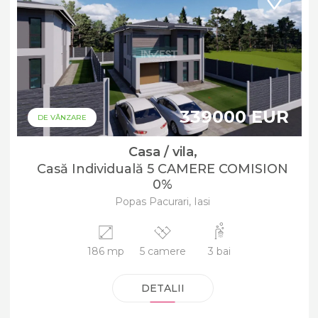
339000 EUR
DE VÂNZARE
Casa / vila,
Casă Individuală 5 CAMERE COMISION
0%
Popas Pacurari, Iasi
186 mp
5 camere
3 bai
DETALII