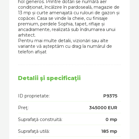
hol generos. Printre dotări se numără aer
condiționat, încălzire în pardoseală, magazie de
13 mp și curte amenajată cu rulouri de gazon și
copăcei. Casa se vinde la cheie, cu finisaje
premium, perdele Sophia, tapet, riflaje și
ancadramente, realizată sub îndrumarea unui
arhitect.
Pentru mai multe detalii, vizionări sau alte
variante vă așteptăm cu drag la numărul de
telefon afișat
Detalii şi specificaţii
ID proprietate:
P9375
Preţ:
345000 EUR
Suprafaţă construită:
0 mp
Suprafaţă utilă:
185 mp