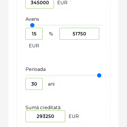
EUR
Avans
%
EUR
Perioada
ani
Sumă creditată:
EUR