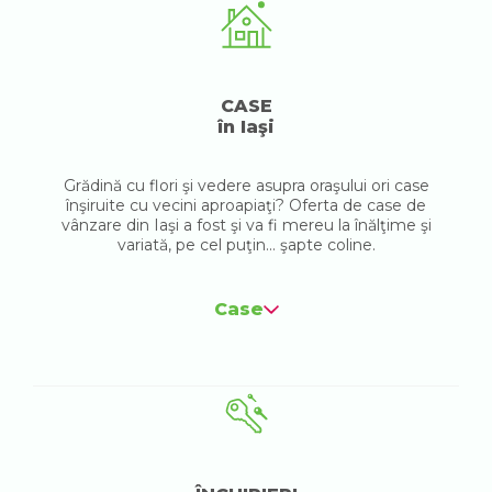
CASE
în Iaşi
Grădină cu flori şi vedere asupra oraşului ori case
înşiruite cu vecini aproapiaţi? Oferta de case de
vânzare din Iaşi a fost şi va fi mereu la înălţime şi
variată, pe cel puţin... şapte coline.
Case