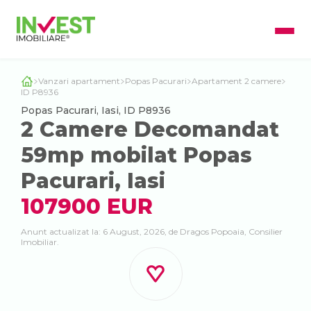
Vanzari apartament
Popas Pacurari
Apartament 2 camere
ID P8936
Popas Pacurari, Iasi, ID P8936
2 Camere Decomandat
59mp mobilat Popas
Pacurari, Iasi
107900 EUR
Anunt actualizat la: 6 August, 2026, de Dragos Popoaia, Consilier
Imobiliar.