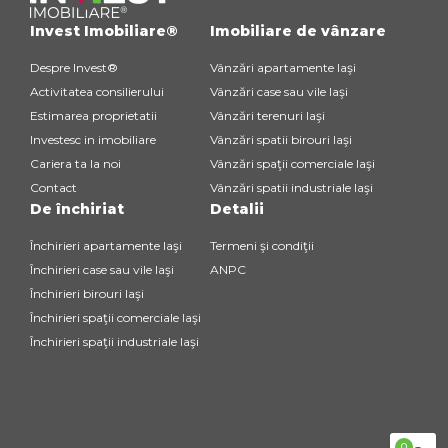
Invest Imobiliare®
Imobiliare de vânzare
Despre Invest®
Vânzări apartamente Iaşi
Activitatea consilierului
Vânzări case sau vile Iaşi
Estimarea proprietatii
Vânzări terenuri Iaşi
Investesc in imobiliare
Vânzări spatii birouri Iaşi
Cariera ta la noi
Vânzări spaţii comerciale Iaşi
Contact
Vânzări spatii industriale Iaşi
De închiriat
Detalii
Închirieri apartamente Iaşi
Termeni şi condiţii
Închirieri case sau vile Iaşi
ANPC
Închirieri birouri Iaşi
Închirieri spaţii comerciale Iaşi
Închirieri spaţii industriale Iaşi
0