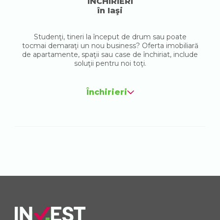
ÎNCHIRIERI
în Iaşi
Studenţi, tineri la început de drum sau poate
tocmai demaraţi un nou business? Oferta imobiliară
de apartamente, spaţii sau case de închiriat, include
soluţii pentru noi toţi.
Închirieri