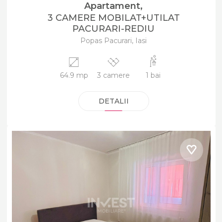
Apartament,
3 CAMERE MOBILAT+UTILAT
PACURARI-REDIU
Popas Pacurari, Iasi
64.9 mp
3 camere
1 bai
DETALII