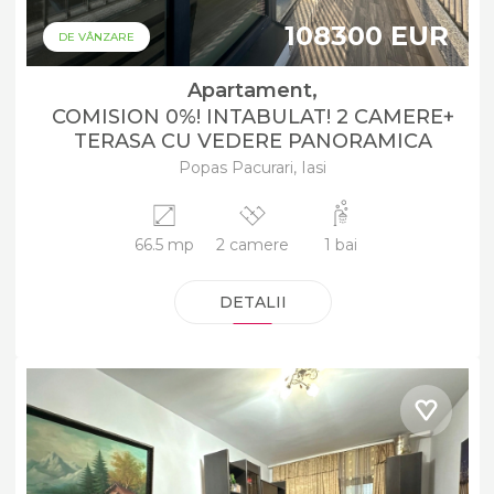
108300 EUR
DE VÂNZARE
Apartament,
COMISION 0%! INTABULAT! 2 CAMERE+
TERASA CU VEDERE PANORAMICA
Popas Pacurari, Iasi
66.5 mp
2 camere
1 bai
DETALII