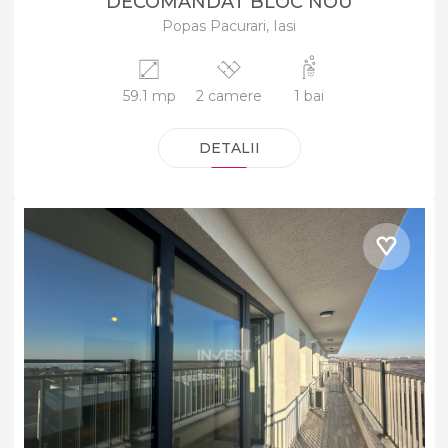
DECOMANDAT BLOC NOU
Popas Pacurari, Iasi
59.1 mp
2 camere
1 bai
DETALII