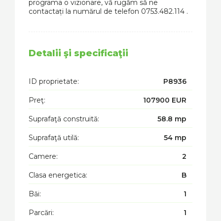
programa o vizionare, vă rugăm să ne
contactați la numărul de telefon 0753.482.114 .
Detalii şi specificaţii
ID proprietate:
P8936
Preţ:
107900 EUR
Suprafaţă construită:
58.8 mp
Suprafaţă utilă:
54 mp
Camere:
2
Clasa energetica:
B
Băi:
1
Parcări:
1