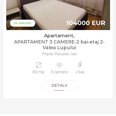
104000 EUR
DE VÂNZARE
Apartament,
APARTAMENT 3 CAMERE-2 bai-etaj 2-
Valea Lupului
Popas Pacurari, Iasi
83 mp
3 camere
2 bai
DETALII