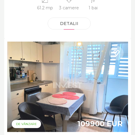
61.2 mp
3 camere
1 bai
DETALII
109900 EUR
DE VÂNZARE