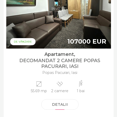
107000 EUR
DE VÂNZARE
Apartament,
DECOMANDAT 2 CAMERE POPAS
PACURARI, IASI
Popas Pacurari, Iasi
55.69 mp
2 camere
1 bai
DETALII